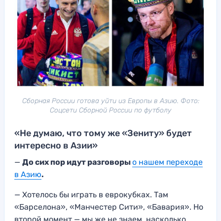
Сборная России готова уйти из Европы в Азию. Фото:
Соцсети Сборной России по футболу
«Не думаю, что тому же «Зениту» будет
интересно в Азии»
—
До сих пор идут разговоры
о нашем переходе
в Азию
.
— Хотелось бы играть в еврокубках. Там
«Барселона», «Манчестер Сити», «Бавария». Но
второй момент — мы же не знаем, насколько