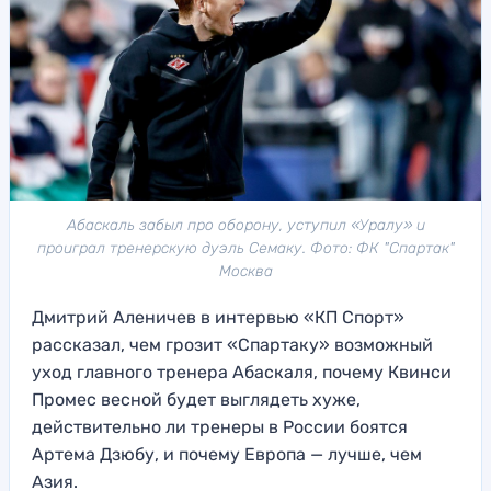
Абаскаль забыл про оборону, уступил «Уралу» и
проиграл тренерскую дуэль Семаку. Фото: ФК "Спартак"
Москва
Дмитрий Аленичев в интервью «КП Спорт»
рассказал, чем грозит «Спартаку» возможный
уход главного тренера Абаскаля, почему Квинси
Промес весной будет выглядеть хуже,
действительно ли тренеры в России боятся
Артема Дзюбу, и почему Европа — лучше, чем
Азия.