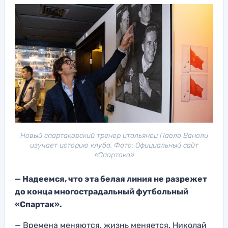
Новый спартаковский тренер итальянец Паоло Ваноли
изучает историю клуба. Фото: Официальный сайт
«Спартака»
— Надеемся, что эта белая линия не разрежет
до конца многострадальный футбольный
«Спартак».
—
Времена меняются
, жизнь меняется.
Николай