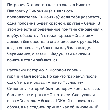
Петрович Стар
остин как-то сказал Никите
Павловичу Симоняну (а я являюсь
продолж
ателем Симоняна
): если тебя разрезать,
одна
половина будет красной, другая – бе
лой. В
этом же ест
ь определенное понятие
отношения к
клубу
, обществу.
А втора
я фраза: «Спартак»
должен быть в
сегда в спартаковских рука
х. Но,
когда сначал
а футбольным клубом завладел
Червиченко, а затем –
Федун, эти наказы
и
понятия
стали забываться.
Расскажу историю. Я молодой парень,
горячий был всегда. Но как-то психанул после
одной игры и сказал Никите Павловичу
Симоняну, который был тренером команды: все,
больше я не играю в «Спартаке». Следующая
игра «Спартака» была с ЦСКА. Я не поехал на
сборы, а на стадион пришел как обыкновенный