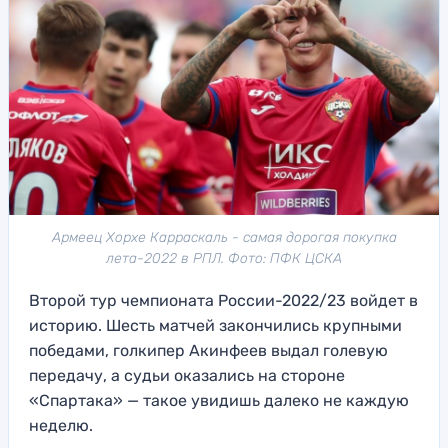
Армеец Хорхе Карраскаль - самая дорогая покупка
лета-2022 в РПЛ. Фото: ПФК ЦСКА
Второй тур чемпионата России-2022/23 войдет в
историю. Шесть матчей закончились крупными
победами, голкипер Акинфеев выдал голевую
передачу, а судьи оказались на стороне
«Спартака» — такое увидишь далеко не каждую
неделю.