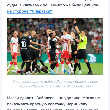
судьи в ключевых решениях уже были целиком
на стороне «Спартака»
.
Ключевой момент: арбитр Левников удаляет с поля
игрока «Краснодара». Фото: Globallookpress
Могли удалить Соболева – не удалили. Могли не
показывать красную карточку Черникову –