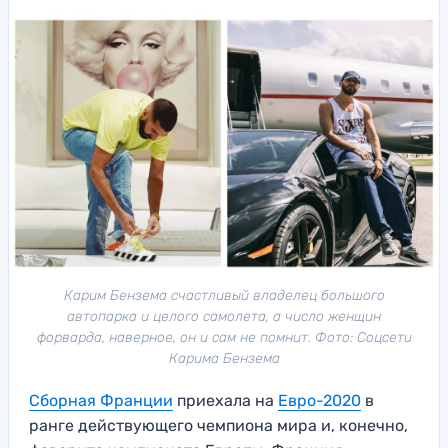
Карим Бензема счастливый владелец большого
автопарка и целого самолета, а число женщин
форварда, наверное, он и сам не помнит. Фото: Соцсети
Карима Бензема
Сборная Франции
приехала на
Евро-2020
в
ранге действующего чемпиона мира и, конечно,