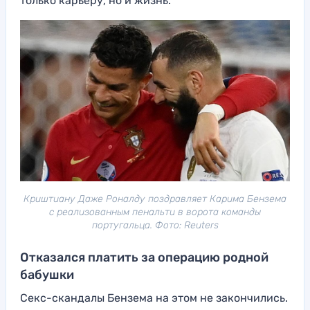
только карьеру, но и жизнь.
Криштиану Даже Роналду поздравляет Карима Бензема
с реализованным пенальти в ворота команды
португальца. Фото: Reuters
Отказался платить за операцию родной
бабушки
Секс-скандалы Бензема на этом не закончились.