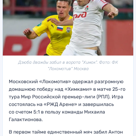
Дзюба дважды забил в ворота "Химок". Фото: ФК
"Локомотив" Москва
Московский «Локомотив» одержал разгромную
домашнюю победу над «Химками» в матче 25-го
тура Мир Российской премьер-лиги (РПЛ). Игра
состоялась на «РЖД Арене» и завершилась
со счетом 5:1 в пользу команды Михаила
Галактионова.
В первом тайме единственный мяч забил Антон