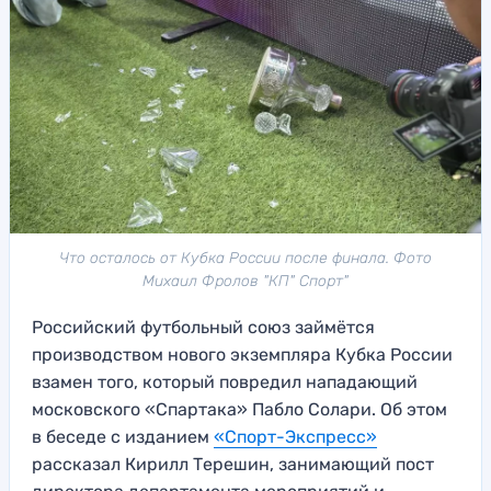
Что осталось от Кубка России после финала. Фото
Михаил Фролов "КП" Спорт"
Российский футбольный союз займётся
производством нового экземпляра Кубка России
взамен того, который повредил нападающий
московского «Спартака» Пабло Солари. Об этом
в беседе с изданием
«Спорт-Экспресс»
рассказал Кирилл Терешин, занимающий пост