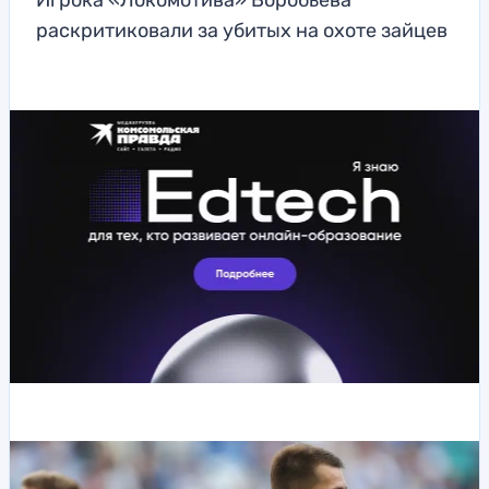
Игрока «Локомотива» Воробьёва
раскритиковали за убитых на охоте зайцев