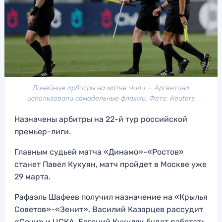
Линейные арбитры на матче Чили — Аргентина
использовали самодельные флажки. Фото: Reuters
Назначены арбитры на 22-й тур российской
премьер-лиги.
Главным судьей матча «Динамо»-«Ростов»
станет Павел Кукуян, матч пройдет в Москве уже
29 марта.
Рафаэль Шафеев получил назначение на «Крылья
Советов»-«Зенит». Василий Казарцев рассудит
«Сочи» и ЦСКА. Евгений Кукуляк будет работать