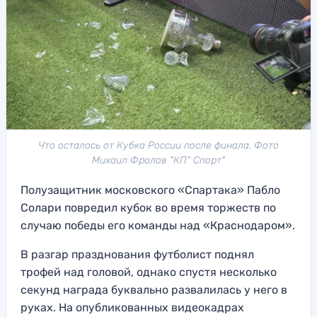
Что осталось от Кубка России после финала. Фото
Михаил Фролов "КП" Спорт"
Полузащитник московского «Спартака» Пабло
Солари повредил кубок во время торжеств по
случаю победы его команды над «Краснодаром».
В разгар празднования футболист поднял
трофей над головой, однако спустя несколько
секунд награда буквально развалилась у него в
руках. На опубликованных видеокадрах