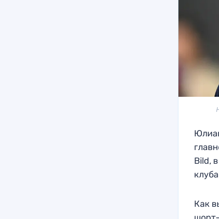
Юлиан
главн
Bild,
клуба
Как в
шорт-