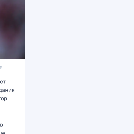
s
ст
здания
тор
 в
це