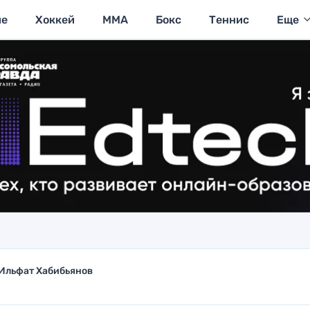
ие
Хоккей
MMA
Бокс
Теннис
Еще
Ильфат Хабибьянов