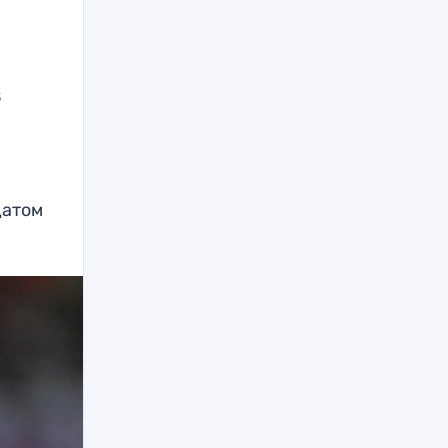
в
датом