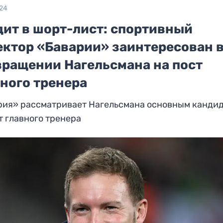
024
дит в шорт-лист: спортивный
ектор «Баварии» заинтересован 
вращении Нагельсмана на пост
ного тренера
рия» рассматривает Нагельсмана основным канди
т главного тренера