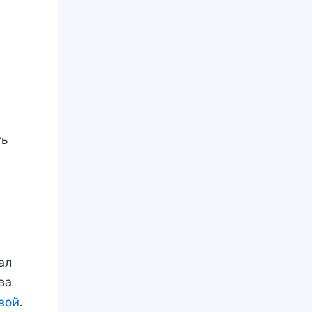
ть
ал
ва
евой
.