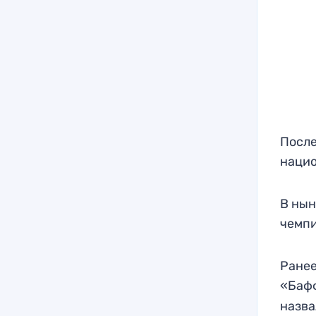
После
наци
В нын
чемпи
Ранее
«Баф
назва