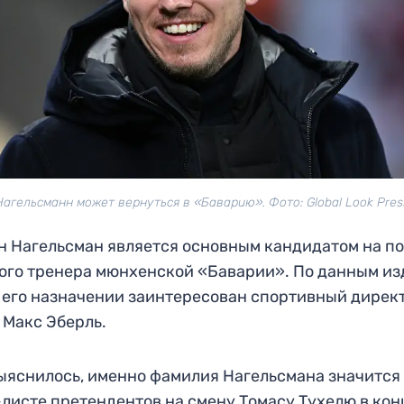
Нагельсманн может вернуться в «Баварию». Фото: Global Look Pres
 Нагельсман является основным кандидатом на по
ого тренера мюнхенской «Баварии». По данным и
 в его назначении заинтересован спортивный дирек
 Макс Эберль.
ыяснилось, именно фамилия Нагельсмана значится
листе претендентов на смену Томасу Тухелю в кон