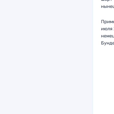
нынеш
Приме
июля 
немец
Бунде