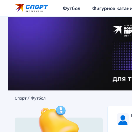
Футбол
Фигурное катан
Спорт
Футбол