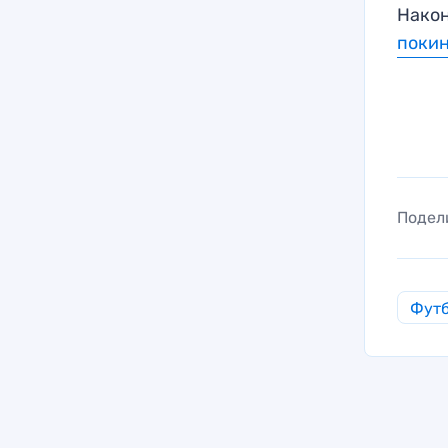
Након
покин
Подел
Фут