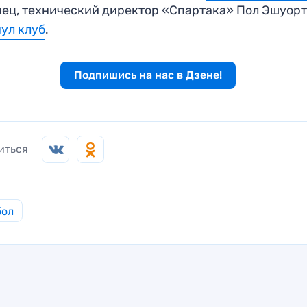
ец, технический директор «Спартака» Пол Эшуор
ул клуб
.
Подпишись на нас в Дзене!
иться
бол