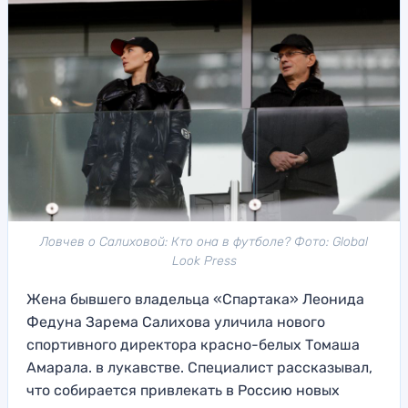
Ловчев о Салиховой: Кто она в футболе? Фото: Global
Look Press
Жена бывшего владельца «Спартака» Леонида
Федуна Зарема Салихова уличила нового
спортивного директора красно-белых Томаша
Амарала. в лукавстве. Специалист рассказывал,
что собирается привлекать в Россию новых