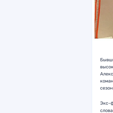
Бывши
высок
Алекс
коман
сезон
Экс-ф
слова