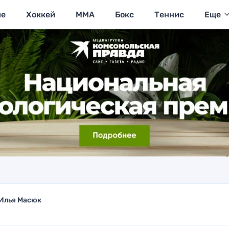
ие
Хоккей
MMA
Бокс
Теннис
Еще
Илья Масюк