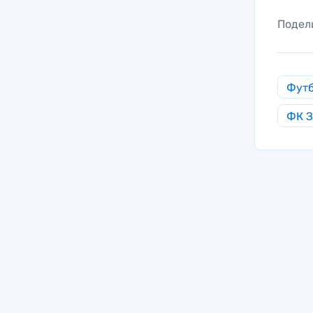
Подел
Фут
ФК З