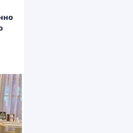
нно
о
в