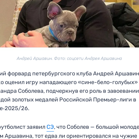
Андрей Аршавин. Фото: соцсети Андрея Аршавина
й форвард петербургского клуба Андрей Аршави
о оценил игру нападающего «сине-бело-голубых»
андра Соболева, подчеркнув его роль в завоевани
дой золотых медалей Российской Премьер-лиги в
е‑2025/26.
утболист заявил
СЭ
, что Соболев — большой молоде
м Аршавина, тот едва ли ориентировался на чужие