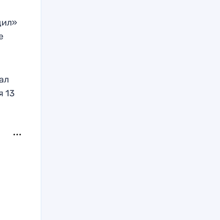
щил»
е
ал
я 13