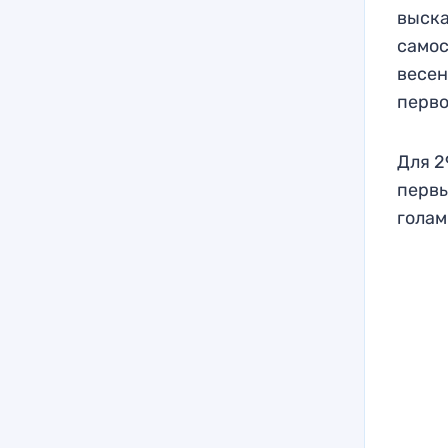
выска
самос
весен
перво
Для 2
первы
голам