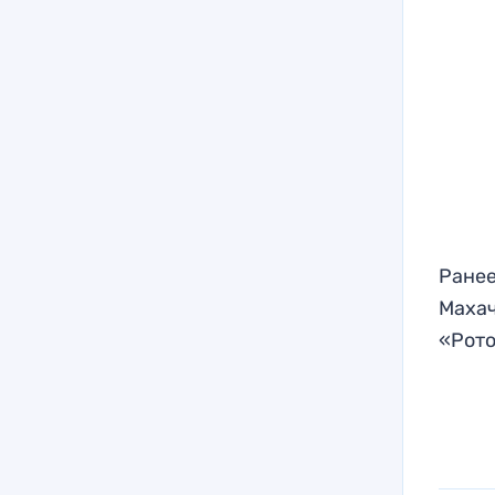
Ранее
Махач
«Рото