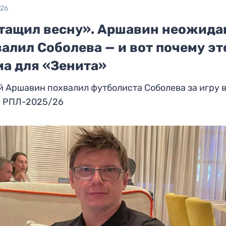
026
тащил весну». Аршавин неожида
алил Соболева — и вот почему эт
ма для «Зенита»
 Аршавин похвалил футболиста Соболева за игру 
е РПЛ-2025/26