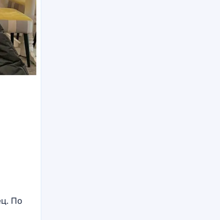
н
и
ц. По