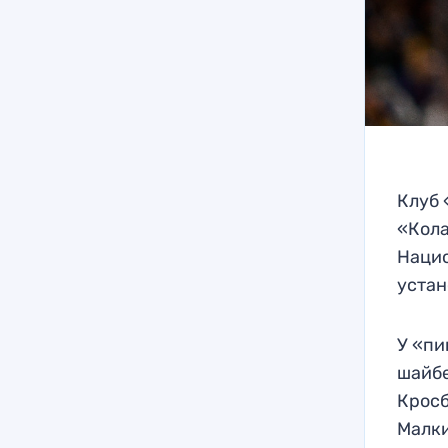
Клуб 
«Кола
Нацио
устан
У «пи
шайбе
Кросб
Малки