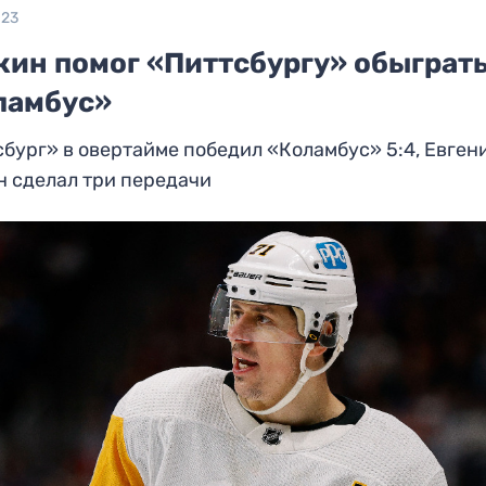
023
кин помог «Питтсбургу» обыграт
ламбус»
бург» в овертайме победил «Коламбус» 5:4, Евген
н сделал три передачи