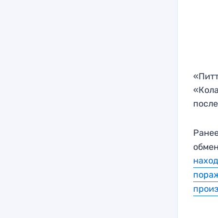
«Питт
«Кола
после
Ранее
обмен
наход
пораж
произ