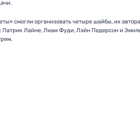
ачи.
ты» смогли организовать четыре шайбы, их автор
: Патрик Лайне, Лиам Фуди, Лэйн Педерсон и Эмил
трем.