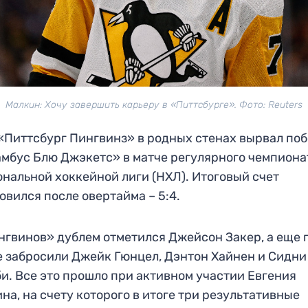
Малкин: Хочу завершить карьеру в «Питтсбурге». Фото: Reuters
«Питтсбург Пингвинз» в родных стенах вырвал поб
мбус Блю Джэкетс» в матче регулярного чемпиона
нальной хоккейной лиги (НХЛ). Итоговый счет
овился после овертайма – 5:4.
нгвинов» дублем отметился Джейсон Закер, а еще 
 забросили Джейк Гюнцел, Дэнтон Хайнен и Сидни
и. Все это прошло при активном участии Евгения
на, на счету которого в итоге три результативные