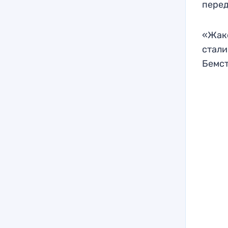
перед
«Жаке
стали
Бемс