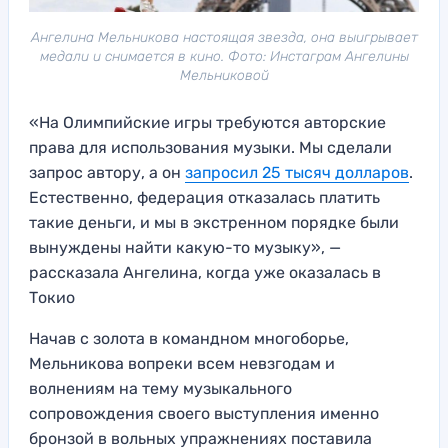
Ангелина Мельникова настоящая звезда, она выигрывает
медали и снимается в кино. Фото: Инстаграм Ангелины
Мельниковой
«На Олимпийские игры требуются авторские
права для использования музыки. Мы сделали
запрос автору, а он
запросил 25 тысяч долларов
.
Естественно, федерация отказалась платить
такие деньги, и мы в экстренном порядке были
вынуждены найти какую-то музыку», —
рассказала Ангелина, когда уже оказалась в
Токио
Начав с золота в командном многоборье,
Мельникова вопреки всем невзгодам и
волнениям на тему музыкального
сопровождения своего выступления именно
бронзой в вольных упражнениях поставила