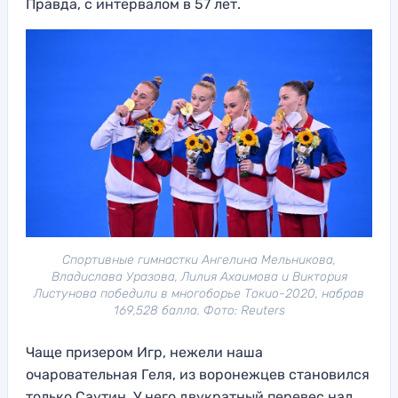
Правда, с интервалом в 57 лет.
Спортивные гимнастки Ангелина Мельникова,
Владислава Уразова, Лилия Ахаимова и Виктория
Листунова победили в многоборье Токио-2020, набрав
169,528 балла. Фото: Reuters
Чаще призером Игр, нежели наша
очаровательная Геля, из воронежцев становился
только Саутин. У него двукратный перевес над