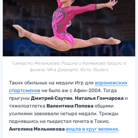
Гимнастки Мельникова, Рощина и Калмыкова прошли в
финалы ЧМ в Джакарте. Фото: Reuters
Таких обильных на медали Игр для
воронежских
спортсменов
не было аж с Афин-2004. Тогда
прыгуны
Дмитрий Саутин
,
Наталья Гончарова
и
тяжелоатлетка
Валентина Попова
общими
усилиями завоевали четыре медали. Трижды
поднявшись на пьедестал почета в Токио,
Ангелина Мельникова
вошла в круг великих
.