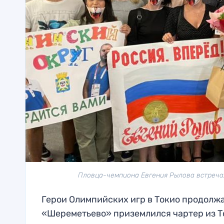
Пловца-чемпиона Евгения Рылова встречал
Герои Олимпийских игр в Токио продолжа
«Шереметьево» приземлился чартер из То