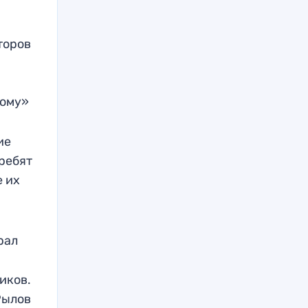
торов
й
тому»
ие
 ребят
е их
рал
иков.
Рылов