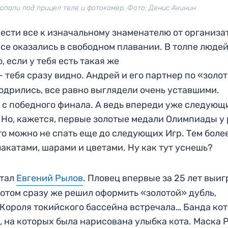
опали под прицел теле и фотокамер. Фото: Денис Акинин
ести все к изначальному знаменателю от организа
все оказались в свободном плавании. В толпе люде
 если у тебя есть такая же
 тебя сразу видно. Андрей и его партнер по «золо
бодрились, все равно выглядели очень уставшими.
и с победного финала. А ведь впереди уже следующ
. Но, кажется, первые золотые медали Олимпиады у
о можно не спать еще до следующих Игр. Тем боле
акатами, шарами и цветами. Ну как тут уснешь?
стал
Евгений Рылов
. Пловец впервые за 25 лет выиг
Потом сразу же решил оформить «золотой» дубль,
Короля токийского бассейна встречала… Банда кот
, на которых была нарисована улыбка кота. Маска 