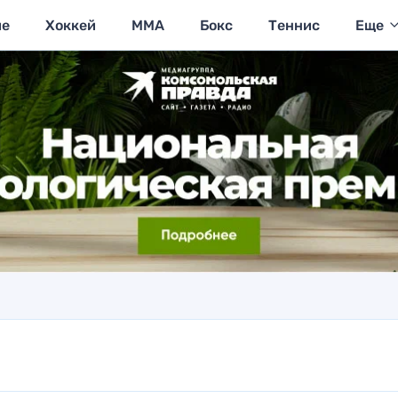
ие
Хоккей
MMA
Бокс
Теннис
Еще