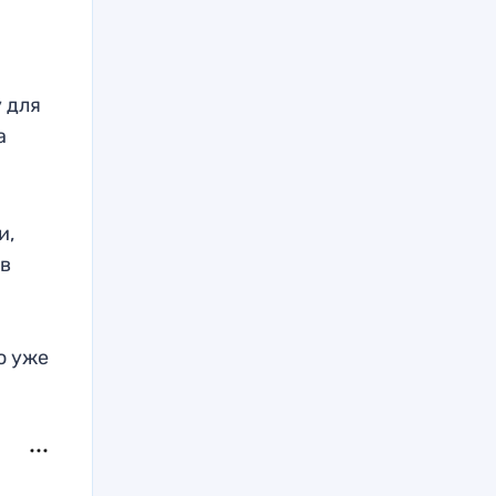
 для
а
и,
 в
о уже