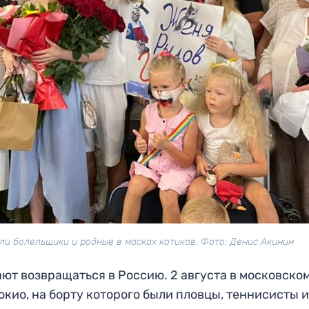
и болельщики и родные в масках котиков. Фото: Денис Акинин
ют возвращаться в Россию. 2 августа в московско
кио, на борту которого были пловцы, теннисисты и