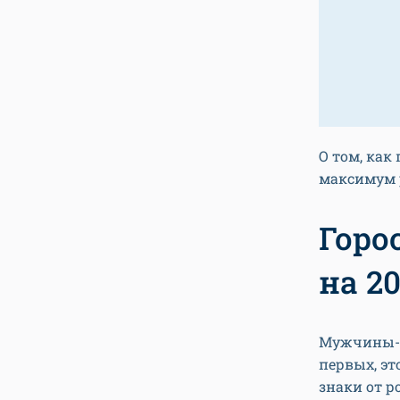
О том, как
максимум р
Горо
на 20
Мужчины-С
первых, эт
знаки от 