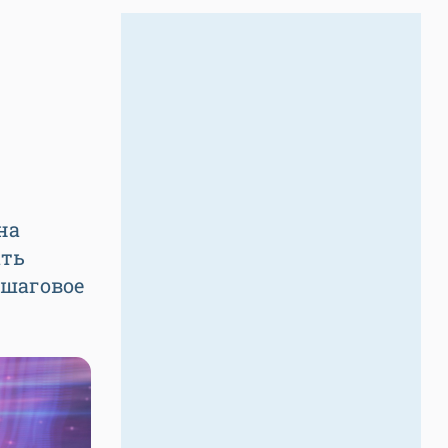
на
ать
ошаговое