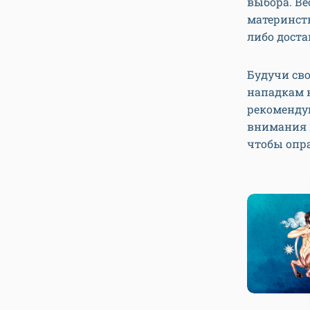
выбора. Ве
материнств
либо доста
Будучи св
нападкам н
рекоменду
внимания в
чтобы опр