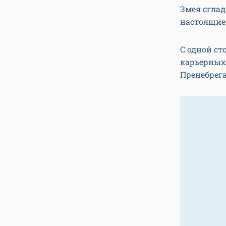
Змея сглад
настоящие
С одной ст
карьерных 
Пренебрега