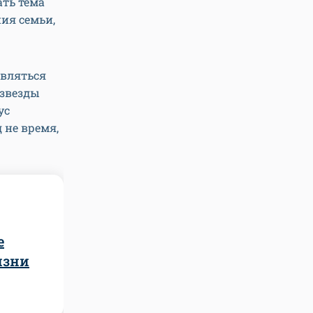
ать тема
ия семьи,
вляться
 звезды
ус
 не время,
е
изни