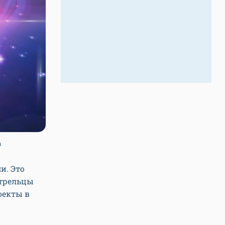
m
и. Это
Стрельцы
оекты в