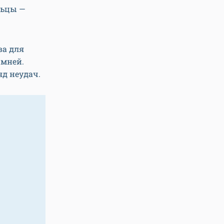
льцы —
ва для
амней.
яд неудач.