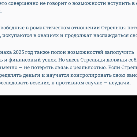
это совершенно не говорит о возможности вступить в
.
 свободные в романтическом отношении Стрельцы пот
 искупаются в овациях и продолжат наслаждаться св
знака 2025 год также полон возможностей заполучить
ь и финансовый успех. Но здесь Стрельцы должны со
 именно — не потерять связь с реальностью. Если Стре
ределять деньги и научатся контролировать свою зан
реследовать везение, в противном случае — неудачи.