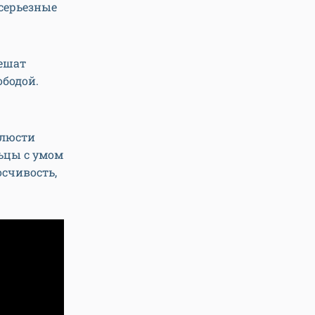
 серьезные
ешат
ободой.
блюсти
льцы с умом
осчивость,