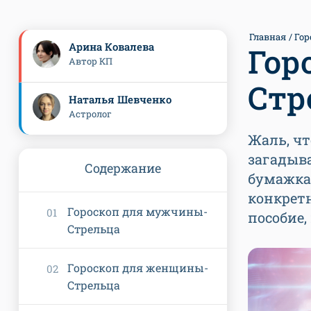
Главная
Гор
Арина Ковалева
Гор
Автор КП
Стр
Наталья Шевченко
Астролог
Жаль, ч
загадыва
Содержание
бумажках
конкретн
Гороскоп для мужчины-
пособие,
Стрельца
Гороскоп для женщины-
Стрельца