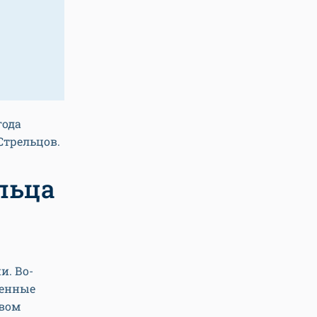
года
Стрельцов.
льца
и. Во-
ненные
твом