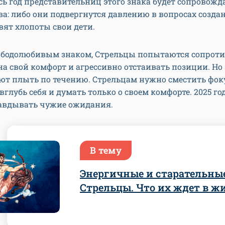
сь год представительниц этого знака будет сопровожд
а: либо они подвергнутся давлению в вопросах создан
вят хлопоты свои дети.
ободолюбивым знаком, Стрельцы попытаются сопроти
а свой комфорт и агрессивно отстаивать позиции. Но
ют плыть по течению. Стрельцам нужно сместить фок
глубь себя и думать только о своем комфорте. 2025 год
авдывать чужие ожидания.
В тему
Энергичные и старательны
Стрельцы. Что их ждет в ж