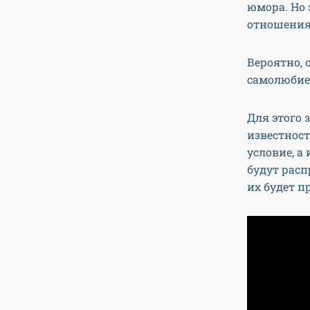
юмора. Но 
отношения
Вероятно,
самолюбие,
Для этого 
известност
условие, а
будут расп
их будет п