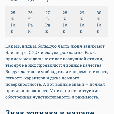
25
26
27
28
29
30
♋
♋
♋
♋
♋
♋
Ра
Ра
Ра
Ра
Ра
Ра
к
к
к
к
к
к
Как мы видим, большую часть июня занимают
Близнецы. С 22 числа уже рождаются Раки:
причем, чем дальше от дат воздушной стихии,
тем ярче в них проявляются водные качества.
Воздух дает своим обладателям переменчивость,
легкость характера и даже немного
поверхностность. А вот водные знаки — полная
противоположность. У них тонкая интуиция,
обостренная чувствительность и ранимость.
Знак зодиака в начале