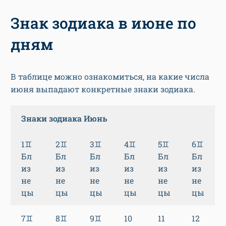
Знак зодиака в июне по
дням
В таблице можно ознакомиться, на какие числа
июня выпадают конкретные знаки зодиака.
Знаки зодиака Июнь
1♊
2♊
3♊
4♊
5♊
6♊
Бл
Бл
Бл
Бл
Бл
Бл
из
из
из
из
из
из
не
не
не
не
не
не
цы
цы
цы
цы
цы
цы
7♊
8♊
9♊
10
11
12