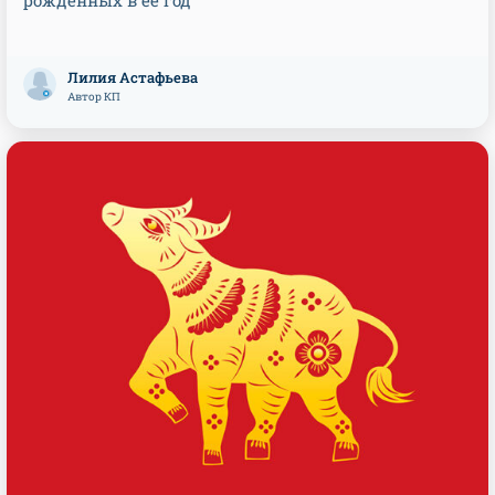
рожденных в ее год
Лилия Астафьева
Автор КП