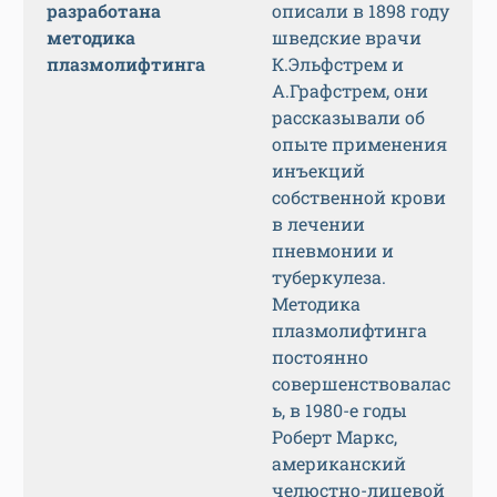
разработана
описали в 1898 году
методика
шведские врачи
плазмолифтинга
К.Эльфстрем и
А.Графстрем, они
рассказывали об
опыте применения
инъекций
собственной крови
в лечении
пневмонии и
туберкулеза.
Методика
плазмолифтинга
постоянно
совершенствовалас
ь, в 1980-е годы
Роберт Маркс,
американский
челюстно-лицевой