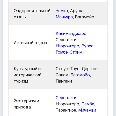
Оздоровительный
Чемка
, Аруша,
отдых
Маньяра
, Багамойо
Килиманджаро
,
Серенгети,
Активный отдых
Нгоронгоро
,
Руаха
,
Гомбе-Стрим
Культурный и
Стоун-Таун, Дар-эс-
исторический
Салам,
Багамойо
,
туризм
Пангани
Серенгети
,
Экотуризм и
Нгоронгоро,
Пемба
,
природа
Тарангире,
Мичамви