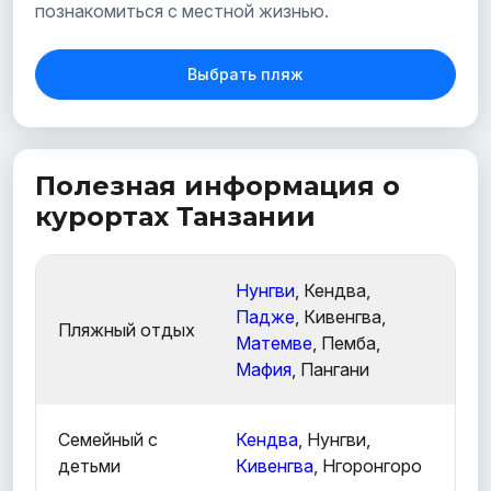
познакомиться с местной жизнью.
Выбрать пляж
Полезная информация о
курортах Танзании
Нунгви
, Кендва,
Падже
, Кивенгва,
Пляжный отдых
Матемве
, Пемба,
Мафия
, Пангани
Семейный с
Кендва
, Нунгви,
детьми
Кивенгва
, Нгоронгоро