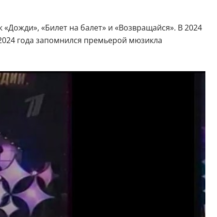
к «Дожди», «Билет на балет» и «Возвращайся». В 2024
2024 года запомнился премьерой мюзикла