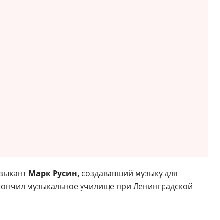
узыкант
Марк Русин,
создававший музыку для
 окончил музыкальное училище при Ленинградской