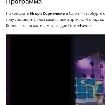
Программа
На концерте
Игоря Корнелюка
в Санкт-Петербурге с
году состоялся релиз композиции артиста «Город, кото
Корнелюка по мотивам трагедии Гете «Фауст».