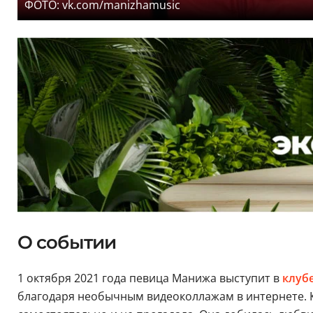
ФОТО: vk.com/manizhamusic
О событии
1 октября 2021 года певица Манижа выступит в
клуб
благодаря необычным видеоколлажам в интернете. 