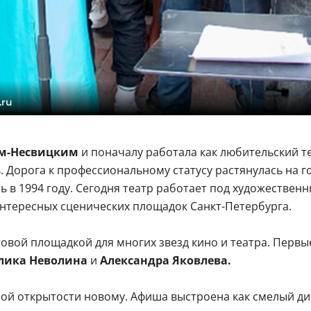
.ru
м-Несвицким
и поначалу работала как любительский т
ь. Дорога к профессиональному статусу растянулась на го
в 1994 году. Сегодня театр работает под художествен
нтересных сценических площадок Санкт-Петербурга.
товой площадкой для многих звезд кино и театра. Перв
елика Неволина
и
Александра Яковлева.
ной открытости новому. Афиша выстроена как смелый ди