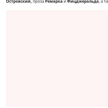
Островский,
проза
Ремарка
и
Фицджеральда
, а 