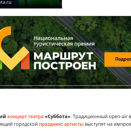
ta.ru
ний
концерт
театра
«Суббота»
. Традиционный open-air 
тоящий городской
праздник
:
артисты
выступят на импров