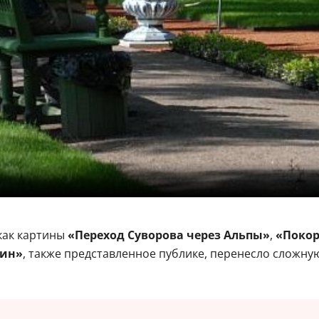
как картины
«Переход Суворова через Альпы»
,
«Покор
зин»
, также представленное публике, перенесло сложную