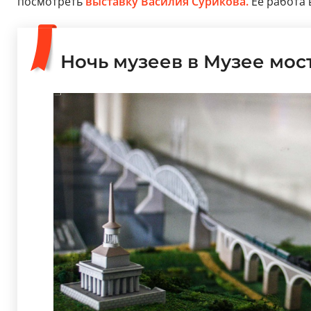
посмотреть
выставку Василия Сурикова.
Ее работа 
Ночь музеев в Музее мос