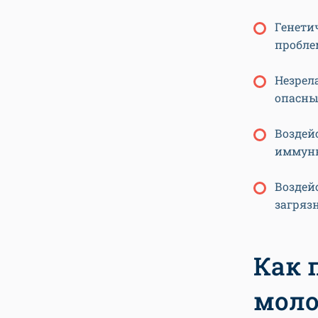
Генети
проблем
Незрела
опасны
Воздей
иммунн
Воздейс
загряз
Как 
моло