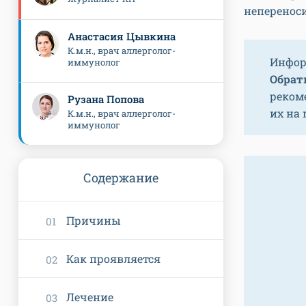
непереноси
Анастасия Цывкина
К.м.н., врач аллерголог-
Инфор
иммунолог
Обрати
реком
Рузана Попова
их на
К.м.н., врач аллерголог-
иммунолог
Содержание
Причины
Как проявляется
Лечение