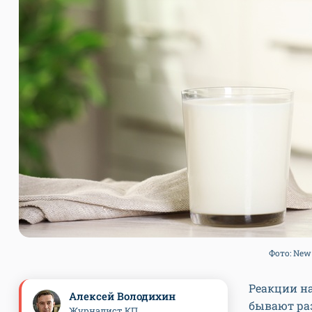
Фото: New 
Реакции на
Алексей Володихин
бывают раз
Журналист КП