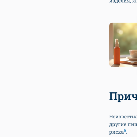
изделия, х
Прич
Неизвестна
другие пи
6
риска
.