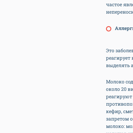
частое явл
неперенос
Аллерг
Это заболе
реагирует 
выделять 
Молоко сод
около 20 в
реагируют 
противопок
кефир, сме
запретом о
молоко: мо