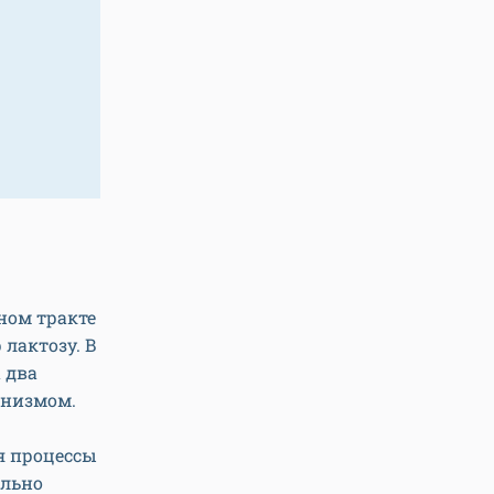
ном тракте
лактозу. В
 два
анизмом.
я процессы
ольно