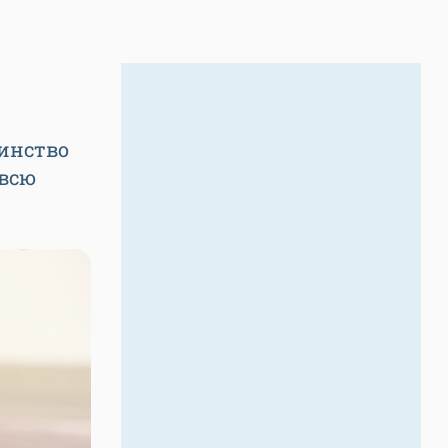
шинство
 всю