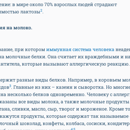
ение: в мире около 70% взрослых людей страдают
2
имостью лактозы
.
ия на молоко.
вание, при котором
иммунная система человека
неаде
на молочные белки. Она считает их враждебными и н
антитела, которые вызывают аллергическую реакцию.
ержит разные виды белков. Например, в коровьем мо
3
идов
. Главные из них – казеин и сыворотка. Но многи
на несколько белков одновременно. Человеку с аллер
азаны все виды молока, а также молочные продукты 
тана, сливки, масло, сыр, творог и мороженое. Кроме то
кажутся продукты, которые содержат так называемое
лочный шоколад, конфеты, колбаса, сосиски, кондите
4,5