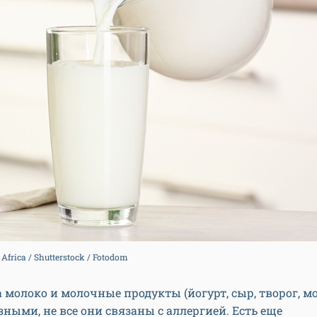
Africa / Shutterstock / Fotodom
 молоко и молочные продукты (йогурт, сыр, творог, м
ными, не все они связаны с аллергией. Есть еще