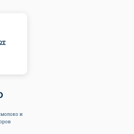
от
о
 молоко и
оров