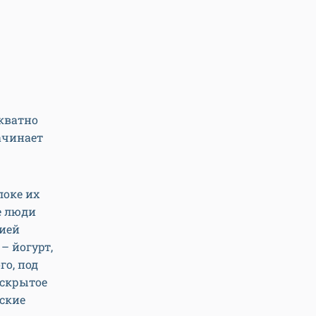
кватно
ачинает
локе их
е люди
гией
– йогурт,
го, под
 скрытое
рские