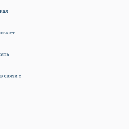
акая
личает
нять
в связи с