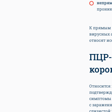
непря
проник
К прямым 
вирусных 
относят ис
ПЦР-
коро
Относится
подтвержд
симптомы 
с зараженн
слизистой 