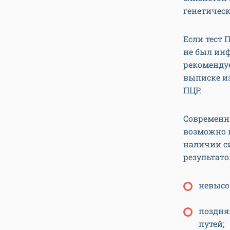
генетическ
Если тест 
не был ин
рекомендуе
выписке и
ПЦР.
Современн
возможно п
наличии с
результато
невысо
поздня
путей;