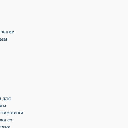
еление
мым
н для
щим
ктировали
ка со
личие