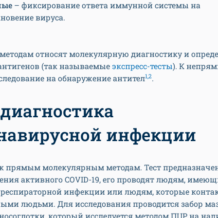
мые
– фиксирование ответа иммунной системы на
новение вируса.
методам относят молекулярную диагностику и опред
антигенов (так называемые
экспресс-тесты
). К непря
1,2
следование на обнаружение антител
.
диагностика
навирусной инфекции
 к прямым молекулярным методам. Тест предназначе
ения активного COVID-19, его проводят людям, имею
респираторной инфекции или людям, которые конта
ыми людьми. Для исследования проводится забор маз
носоглотки, который исследуется методом ПЦР на на