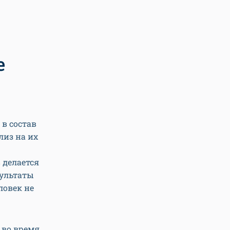
е
в состав
лиз на их
 делается
зультаты
ловек не
 во время