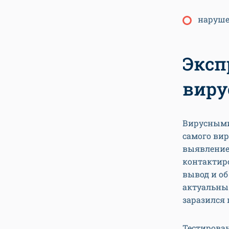
наруше
Эксп
виру
Вирусными
самого вир
выявление 
контактиро
вывод и об
актуальны 
заразился 
Тестирован