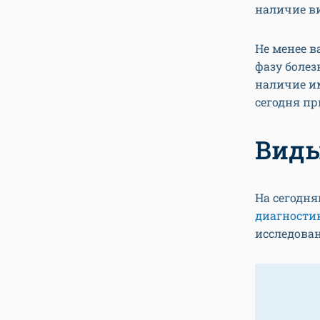
наличие ви
Не менее в
фазу болез
наличие и
сегодня п
Виды
На сегодня
диагностик
исследован