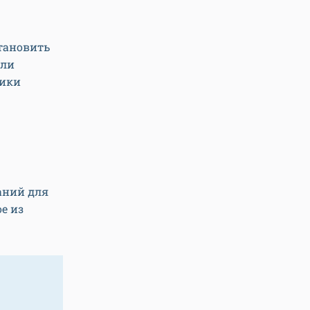
становить
или
тики
аний для
е из