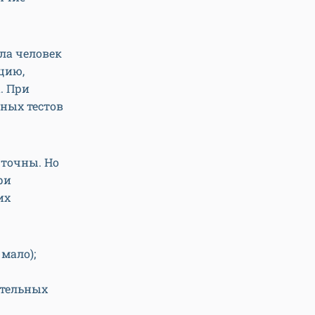
ла человек
цию,
. При
ных тестов
 точны. Но
ри
их
мало);
ательных