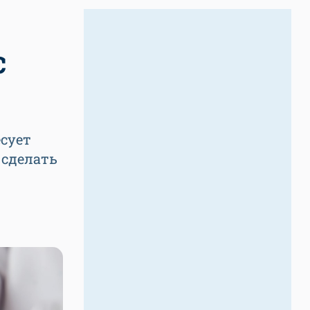
с
сует
 сделать