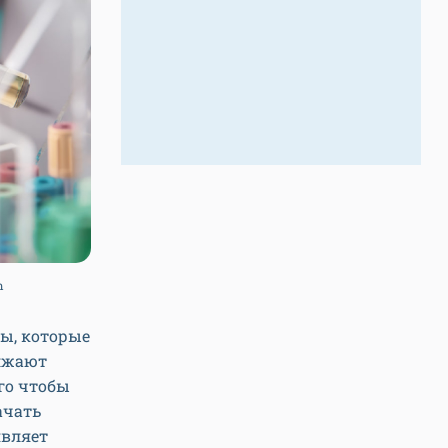
m
ы, которые
олжают
го чтобы
ачать
являет