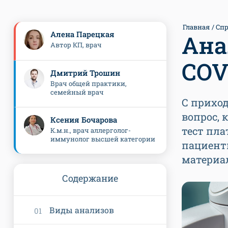
Главная
Спр
Алена Парецкая
Ана
Автор КП, врач
COV
Дмитрий Трошин
Врач общей практики,
семейный врач
С прихо
вопрос, 
Ксения Бочарова
тест пла
К.м.н., врач аллерголог-
иммунолог высшей категории
пациенты
материа
Содержание
Виды анализов