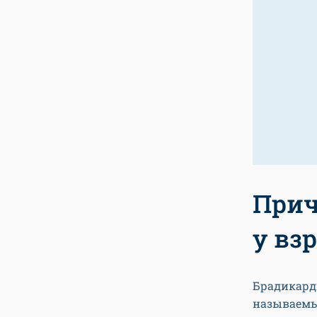
Прич
у вз
Брадикард
называемы