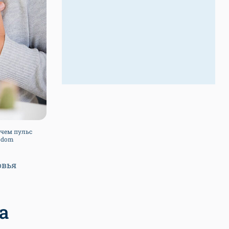
 чем пульс
todom
овья
а