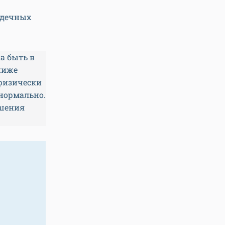
ердечных
а быть в
 ниже
 физически
 нормально.
ушения