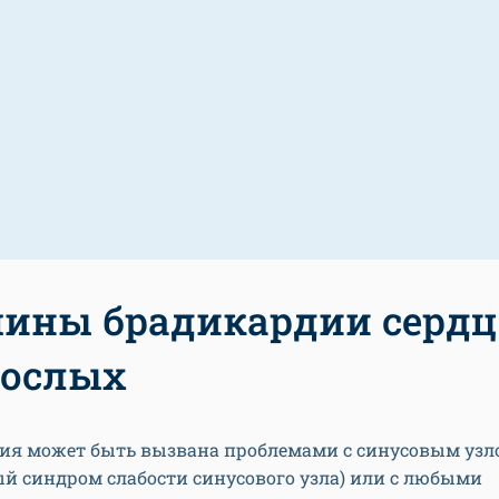
ины брадикардии сердц
рослых
ия может быть вызвана проблемами с синусовым узло
й синдром слабости синусового узла) или с любыми