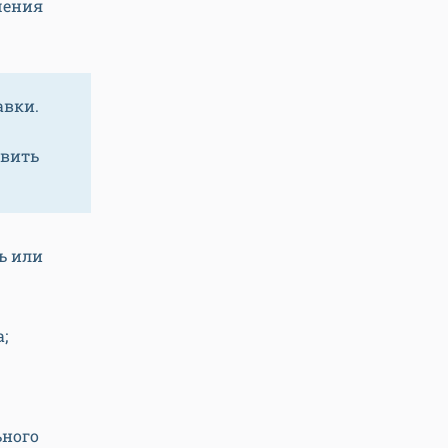
шения
авки.
авить
ь или
;
ьного