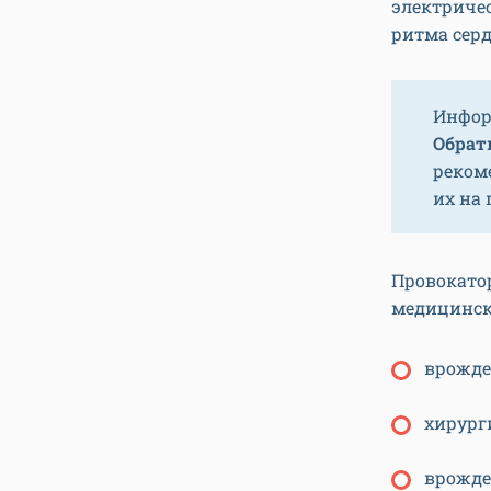
электриче
ритма сер
Инфор
Обрати
реком
их на
Провокато
медицинск
врожде
хирург
врожде