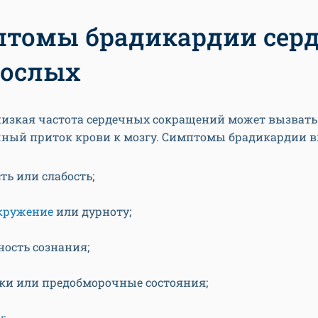
томы брадикардии сер
рослых
изкая частота сердечных сокращений может вызвать
чный приток крови к мозгу. Симптомы брадикардии 
ть или слабость;
кружение
или дурноту;
ность сознания;
ки или предобморочные состояния;
у
;