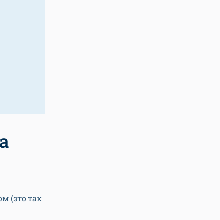
а
м (это так