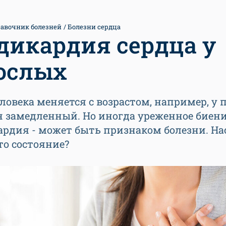
авочник болезней
Болезни сердца
дикардия сердца у
ослых
ловека меняется с возрастом, например, у
н замедленный. Но иногда уреженное биени
ардия - может быть признаком болезни. На
то состояние?