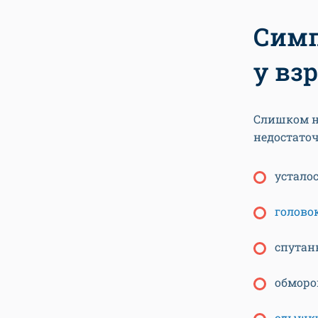
Симп
у вз
Слишком н
недостато
усталос
голово
спутан
обморо
одышк