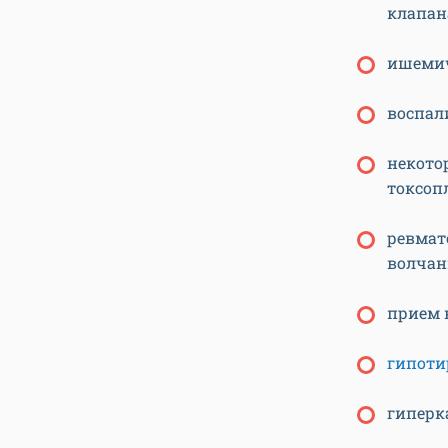
клапан
ишемич
воспал
некото
токсоп
ревмат
волчан
прием 
гипоти
гиперк