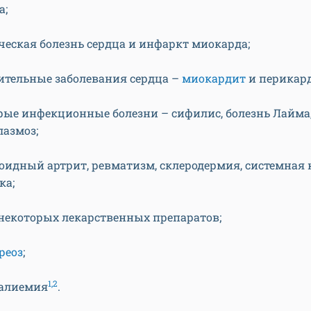
а;
еская болезнь сердца и инфаркт миокарда;
ительные заболевания сердца –
миокардит
и перикард
рые инфекционные болезни – сифилис, болезнь Лайма
лазмоз;
оидный артрит, ревматизм, склеродермия, системная 
ка;
некоторых лекарственных препаратов;
реоз
;
1,2
алиемия
.