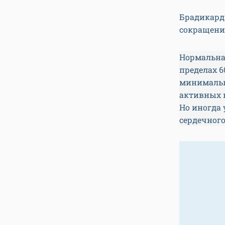
Брадикард
сокращений
Нормальная
пределах 6
минимально
активных в
Но иногда
сердечного