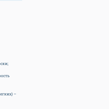
ски;
рость
егких) –