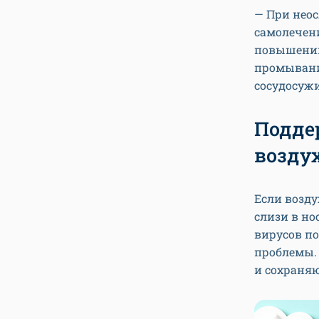
— При нео
самолечен
повышени
промывани
сосудосуж
Подде
воздух
Если возду
слизи в но
вирусов по
проблемы. 
и сохраняю