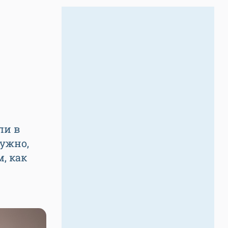
ли в
нужно,
, как