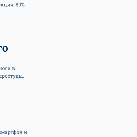
кция: 80%
го
ноги в
простуды,
смартфон и