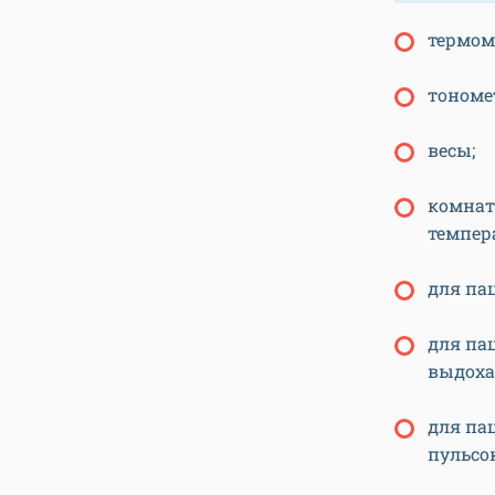
термом
тономе
весы;
комнат
темпер
для па
для па
выдоха)
для па
пульсо