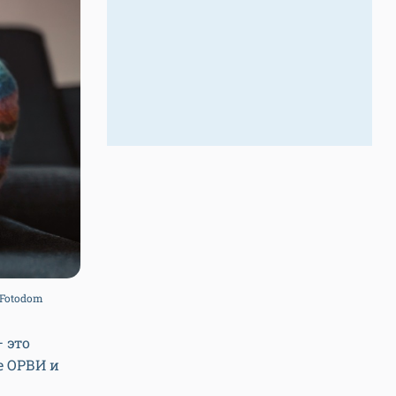
 Fotodom
 это
е ОРВИ и