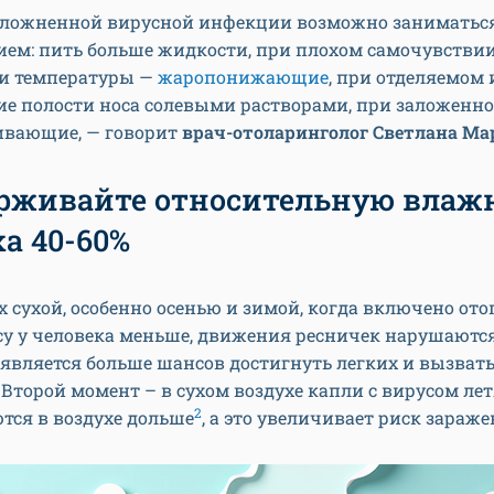
сложненной вирусной инфекции возможно заниматьс
ием: пить больше жидкости, при плохом самочувствии
и температуры —
жаропонижающие
, при отделяемом 
е полости носа солевыми растворами, при заложенно
ивающие, — говорит
врач-отоларинголог Светлана Ма
рживайте относительную влаж
а 40-60%
х сухой, особенно осенью и зимой, когда включено ото
су у человека меньше, движения ресничек нарушаются.
является больше шансов достигнуть легких и вызват
Второй момент – в сухом воздухе капли с вирусом ле
2
тся в воздухе дольше
, а это увеличивает риск зараже