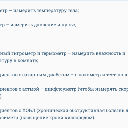
етр – измерить температуру тела;
тр – измерить давление и пульс;
ный гигрометр и термометр – измерить влажность и
атуру в комнате;
циентов с сахарным диабетом – глюкометр и тест-поло
циентов с астмой – пикфлоуметр (чтобы измерять ско
;
циентов с ХОБЛ (хроническая обструктивная болезнь л
ксиметр (насыщение крови кислородом).