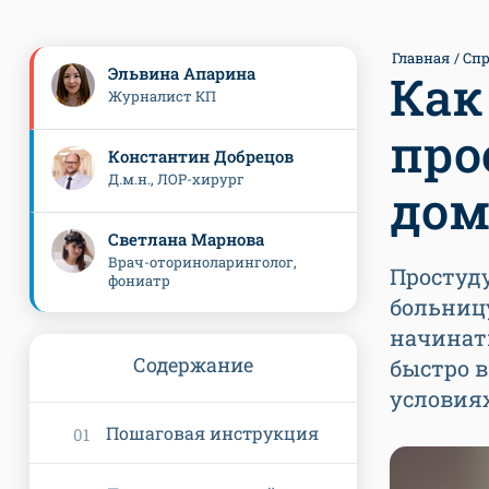
Главная
Спр
Эльвина Апарина
Как
Журналист КП
про
Константин Добрецов
Д.м.н., ЛОР-хирург
дом
Светлана Марнова
Врач-оториноларинголог,
Простуду
фониатр
больницу
начинать
Содержание
быстро 
условия
Пошаговая инструкция