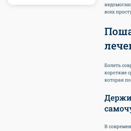
недомоган
всех прост
Поша
лече
Болеть сов
короткие 
которая по
Держи
самоч
В современ