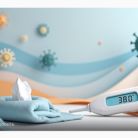
росеть