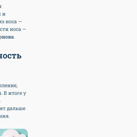
я
 и
из носа —
сти носа —
рнова
.
ность
пление,
 В итоге у
ь
тят дальше
ния.