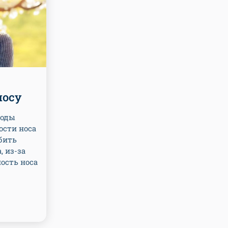
носу
тоды
ости носа
бить
, из-за
ость носа