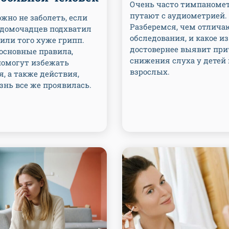
Очень часто тимпаноме
путают с аудиометрией.
жно не заболеть, если
Разберемся, чем отлича
з домочадцев подхватил
обследования, и какое из
или того хуже грипп.
достовернее выявит пр
основные правила,
снижения слуха у детей 
помогут избежать
взрослых.
, а также действия,
знь все же проявилась.