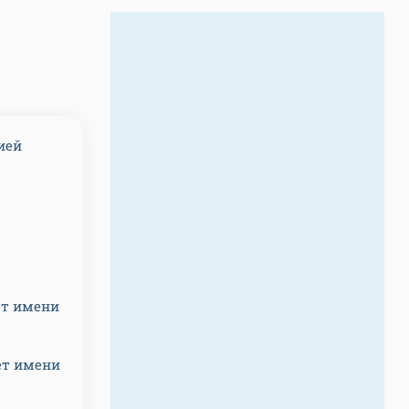
ией
ет имени
ет имени