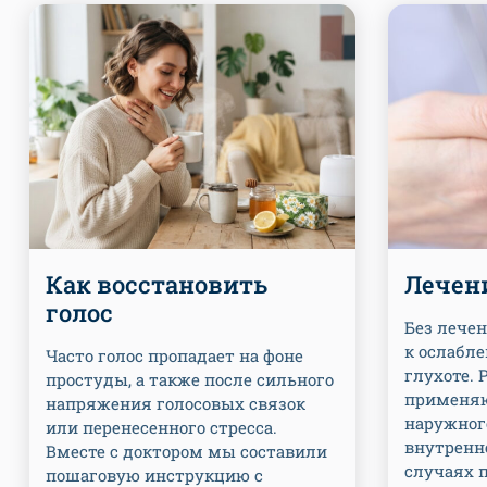
Как восстановить
Лечен
голос
Без лече
к ослабл
Часто голос пропадает на фоне
глухоте. 
простуды, а также после сильного
применяю
напряжения голосовых связок
наружного
или перенесенного стресса.
внутренне
Вместе с доктором мы составили
случаях 
пошаговую инструкцию с