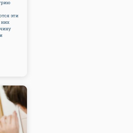
трию
ются эти
 них
ичину
и