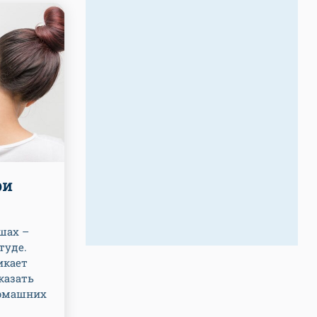
ри
шах –
туде.
икает
казать
домашних