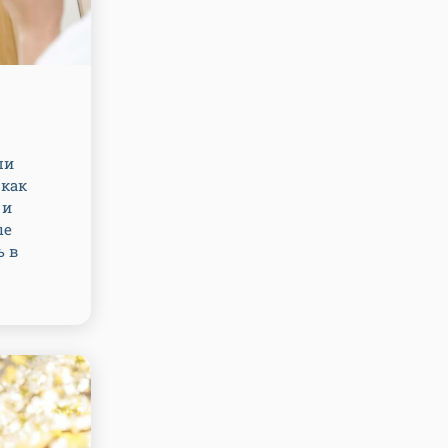
ли
 как
 и
ые
ь в