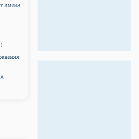
ет имени
)
хранения
БА