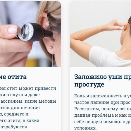
ие отита
Заложило уши п
простуде
ния отит может привести
ению слуха и даже
Боль и заложенность в у
Расскажем, какие методы
частое явление при прос
тся для лечения
Расскажем, почему возн
, среднего и
данная проблема и как о
го отита, в каких
себе первую помощь в 
потребуются
условиях.