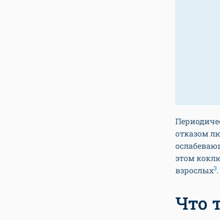
Периодиче
отказом л
ослабеваю
этом коклю
3
взрослых
.
Что 