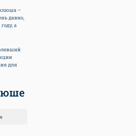
оклюша –
ень давно,
году, а
болевший
екции
ния для
люше
я