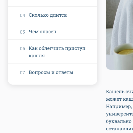
Сколько длится
Чем опасен
Как облегчить приступ
кашля
Вопросы и ответы
Кашель сч
может кашл
Например, 
университе
буквально
останавлив