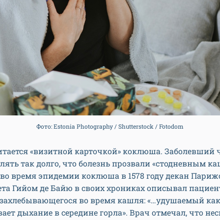
Фото: Estonia Photography / Shutterstock / Fotodom
итается «визитной карточкой» коклюша. Заболевший 
ять так долго, что болезнь прозвали «стодневным к
во время эпидемии коклюша в 1578 году декан Париж
та Гийом де Байю в своих хрониках описывал пациен
 захлебывающегося во время кашля: «…удушаемый как
ает дыхание в середине горла». Врач отмечал, что не