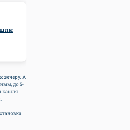
шля:
к вечеру. А
ным, до 5-
я кашля
,
остановка