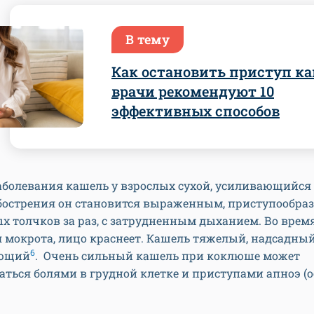
В тему
Как остановить приступ ка
врачи рекомендуют 10
эффективных способов
аболевания кашель у взрослых сухой, усиливающийся 
бострения он становится выраженным, приступообраз
х толчков за раз, с затрудненным дыханием. Во врем
 мокрота, лицо краснеет. Кашель тяжелый, надсадный
6
ющий
. Очень сильный кашель при коклюше может
ться болями в грудной клетке и приступами апноэ (