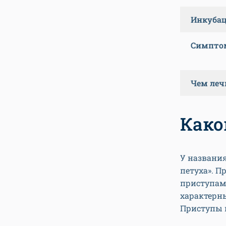
Инкуба
Симпто
Чем леч
Како
У названия
петуха». П
приступам
характерны
Приступы 