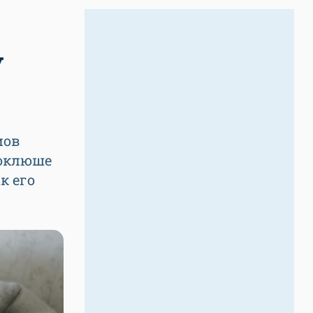
у
мов
коклюше
к его