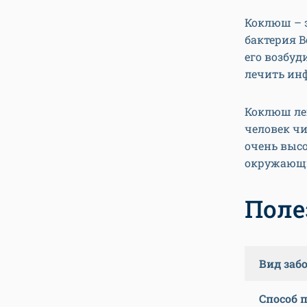
Коклюш – э
бактерия Bo
его возбуд
лечить инф
Коклюш ле
человек ч
очень высо
окружающи
Поле
Вид заб
Способ 