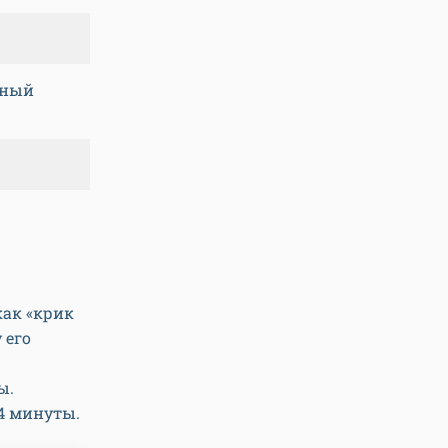
зный
как «крик
 его
ы.
4 минуты.