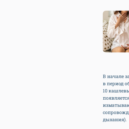
В начале з
в период о
10 кашлевы
появляется
изматыва
сопровожда
дыхания).