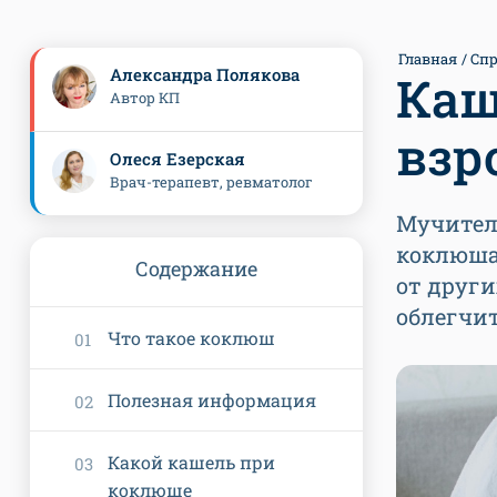
Главная
Спр
Александра Полякова
Каш
Автор КП
взр
Олеся Езерская
Врач-терапевт, ревматолог
Мучител
коклюша
Содержание
от други
облегчи
Что такое коклюш
Полезная информация
Какой кашель при
коклюше