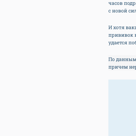
часов подр
с новой си
И хотя ва
прививок в
удается по
По данным
причем нер