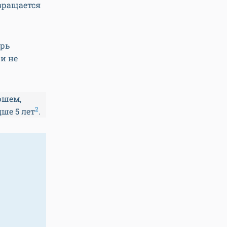
звращается
арь
 и не
юшем,
2
ше 5 лет
.