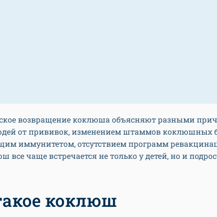
ское возвращение коклюша объясняют разными при
юдей от прививок, изменением штаммов коклюшных б
щим иммунитетом, отсутствием программ ревакцина
ш все чаще встречается не только у детей, но и подро
такое коклюш