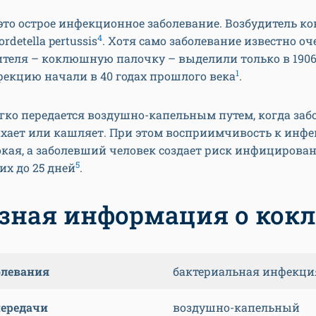
то острое инфекционное заболевание. Возбудитель к
4
rdetella pertussis
. Хотя само заболевание известно оч
ителя – коклюшную палочку – выделили только в 1906 
1
екцию начали в 40 годах прошлого века
.
гко передается воздушно-капельным путем, когда за
ихает или кашляет. При этом восприимчивость к инф
кая, а заболевший человек создает риск инфицирова
5
х до 25 дней
.
зная информация о кок
олевания
бактериальная инфекци
передачи
воздушно-капельный