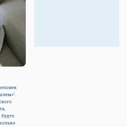
человек
1
ашлем»
.
ского
та,
 будто
сколько