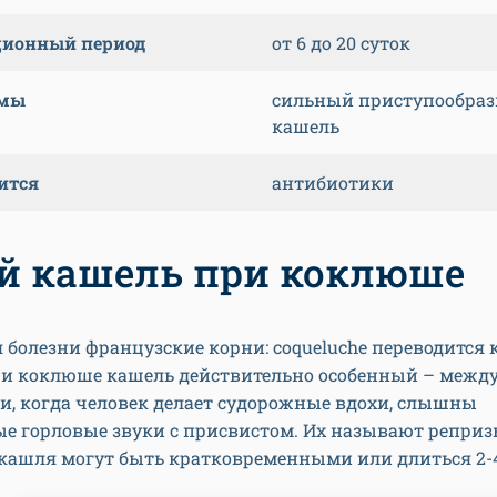
ционный период
от 6 до 20 суток
мы
сильный приступообра
кашель
ится
антибиотики
й кашель при коклюше
 болезни французские корни: coqueluche переводится 
ри коклюше кашель действительно особенный – между
и, когда человек делает судорожные вдохи, слышны
е горловые звуки с присвистом. Их называют реприз
кашля могут быть кратковременными или длиться 2-