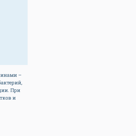
чинами –
актерий,
ции. При
стков и