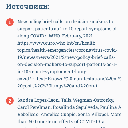
Источники
:
New policy brief calls on decision-makers to
support patients as 1 in 10 report symptoms of
«long COVID». WHO. February, 2021
https://www.euro.who.int/en/health-
topics/health-emergencies/coronavirus-covid-
19/news/news/2021/2/new-policy-brief-calls-
on-decision-makers-to-support-patients-as-1-
in-10-report-symptoms-of-long-
covid#:~:text=Known%20manifestations%20of%
20post-,%2C%20lungs%20and%20brai
Sandra Lopez-Leon, Talia Wegman-Ostrosky,
Carol Perelman, Rosalinda Sepulveda, Paulina A
Rebolledo, Angelica Cuapio, Sonia Villapol. More
than 50 Long-term effects of COVID-19: a