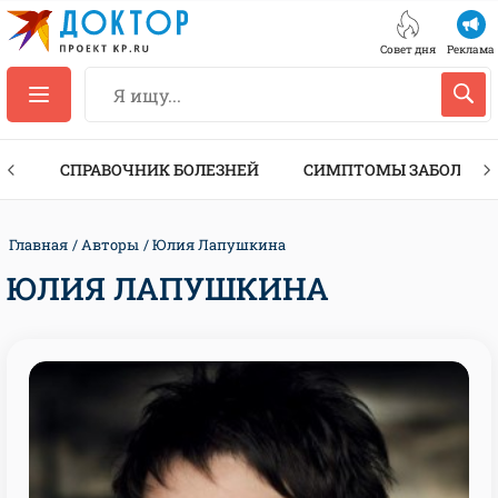
Совет дня
Реклама
ТЫ
СПРАВОЧНИК БОЛЕЗНЕЙ
СИМПТОМЫ ЗАБОЛЕВА
Главная
Авторы
Юлия Лапушкина
ЮЛИЯ ЛАПУШКИНА