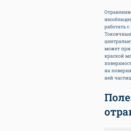
Отравление
несоблюден
работать с
Токсичные
центральну
может прив
краской мо
поверхност
на поверхн
ней частиц
Поле
отра