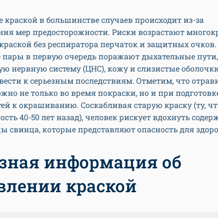
 краской в большинстве случаев происходит из-за
ия мер предосторожности. Риски возрастают многокр
 краской без респиратора перчаток и защитных очков.
 пары в первую очередь поражают дыхательные пути,
ю нервную систему (ЦНС), кожу и слизистые оболочк
ести к серьезным последствиям. Отметим, что отрав
жно не только во время покраски, но и при подготовк
ей к окрашиванию. Соскабливая старую краску (ту, ч
ость 40-50 лет назад), человек рискует вдохнуть соде
ы свинца, которые представляют опасность для здор
зная информация об
влении краской