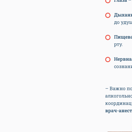
Дыхан
до уду
Пищев
рту.
Нервна
сознани
– Важно п
алкогольно
координаци
врач-анес