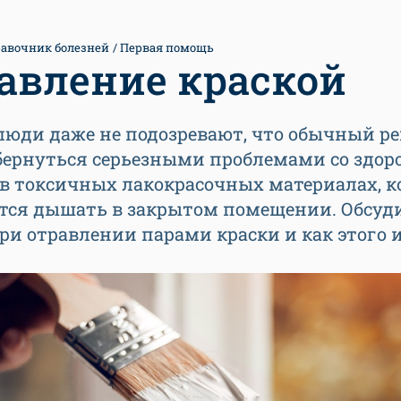
авочник болезней
Первая помощь
авление краской
люди даже не подозревают, что обычный р
бернуться серьезными проблемами со здор
о в токсичных лакокрасочных материалах, 
тся дышать в закрытом помещении. Обсуди
ри отравлении парами краски и как этого 