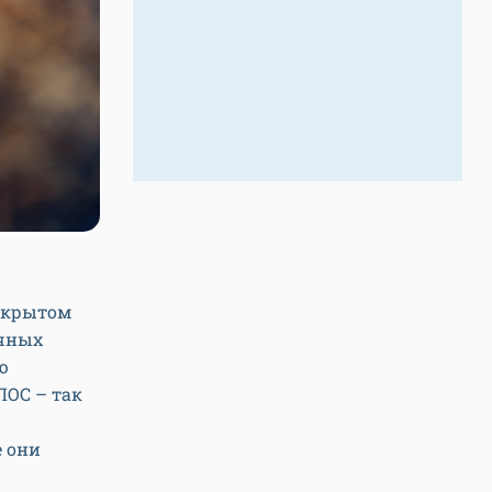
закрытом
очных
ю
ЛОС – так
е они