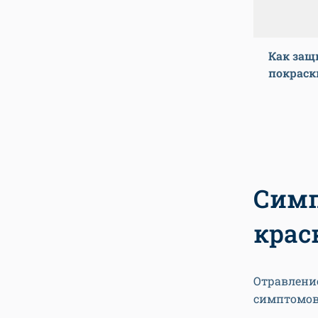
Как защ
покраск
Симп
крас
Отравлени
симптомов