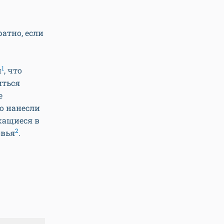
атно, если
1
и
, что
иться
е
то нанесли
ржащиеся в
2
овья
.