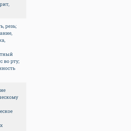
рит,
ь, резь;
ание,
ка,
ятный
 во рту;
нность
ние
ческому
еское
х