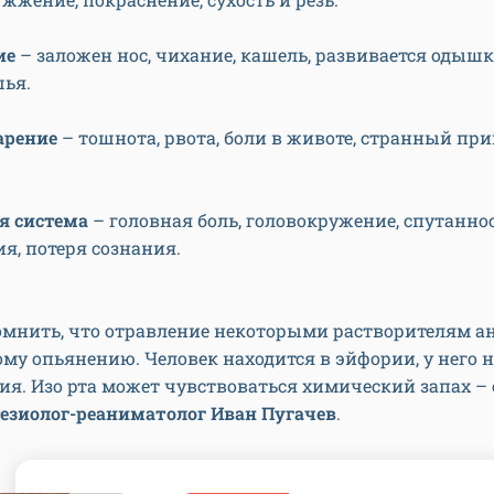
ие
– заложен нос, чихание, кашель, развивается одыш
шья.
арение
– тошнота, рвота, боли в животе, странный при
я система
– головная боль, головокружение, спутанно
я, потеря сознания.
омнить, что отравление некоторыми растворителям а
му опьянению. Человек находится в эйфории, у него 
я. Изо рта может чувствоваться химический запах –
тезиолог-реаниматолог Иван Пугачев
.