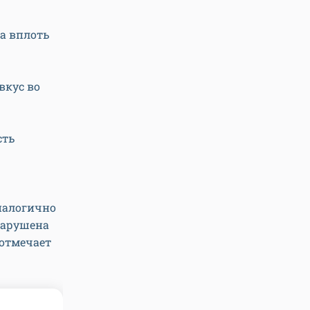
ка вплоть
вкус во
сть
налогично
нарушена
 отмечает