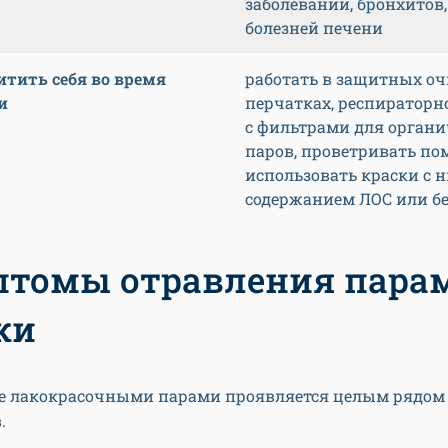
заболеваний, бронхитов,
болезней печени
итить себя во время
работать в защитных оч
и
перчатках, респираторн
с фильтрами для органи
паров, проветривать по
использовать краски с 
содержанием ЛОС или б
томы отравления пара
ки
е лакокрасочными парами проявляется целым рядом
.