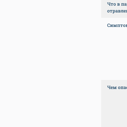
Что в п
отравле
Симптом
Чем опа