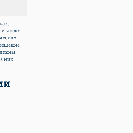
ках,
ой маске
ческих
мещение,
низким
ез них
ми