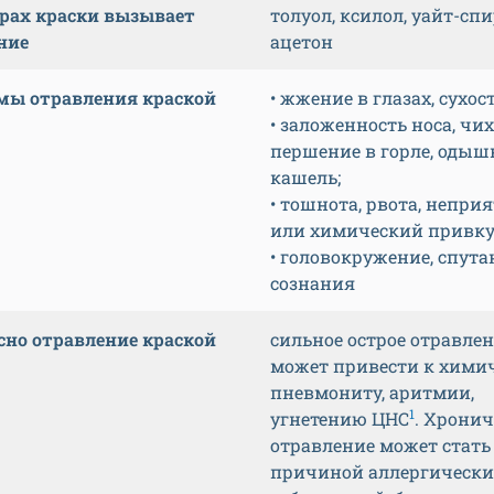
арах краски вызывает
толуол, ксилол, уайт-спи
ние
ацетон
ы отравления краской
• жжение в глазах, сухост
• заложенность носа, чих
першение в горле, одыш
кашель;
• тошнота, рвота, непри
или химический привкус
• головокружение, спута
сознания
сно отравление краской
сильное острое отравле
может привести к хими
пневмониту, аритмии,
1
угнетению ЦНС
. Хронич
отравление может стать
причиной аллергически