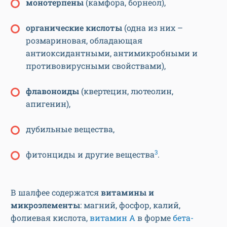
монотерпены
(камфора, борнеол),
органические кислоты
(одна из них –
розмариновая, обладающая
антиоксидантными, антимикробными и
противовирусными свойствами),
флавоноиды
(квертецин, лютеолин,
апигенин),
дубильные вещества,
3
фитонциды и другие вещества
.
В шалфее содержатся
витамины и
микроэлементы
: магний, фосфор, калий,
фолиевая кислота,
витамин A
в форме
бета-