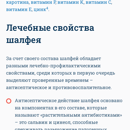
каротина
,
витамин P
,
витамин K
,
витамин C
,
4
витамин E
,
цинк
.
Лечебные свойства
шалфея
За счет своего состава шалфей обладает
разными лечебно-профилактическими
свойствами, среди которых в первую очередь
выделяют проверенные временем –
антисептическое и противовоспалительное.
Антисептическое действие шалфея основано
на компонентах в его составе, которые
называют «растительными антибиотиками»
– это сальвин и цинеол, способные
сдерживать размножение патогенных