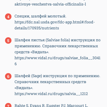
aktivnye-veschestva-salvia-officinalis-l
Специи, шалфей молотый.
https://fdc.nal.usda.gov/fdc-app.html#/food-
details/170935/nutrients
Шалфея листья (Salviae folia) инструкция по
применению. Справочник лекарственных
средств «Видаль».
https://www.vidal.ru/drugs/salviae_folia__3041
6
Шалфей (Sage) инструкция по применению.
Справочник лекарственных средств
«Видаль».
https://www.vidal.ru/drugs/salvia__1212
Rahte S, Evans R, Eugster PJ, Marcourt L,