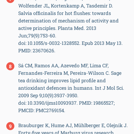
Wolfender JL, Kortenkamp A, Tasdemir D.
Salvia officinalis for hot flushes: towards
determination of mechanism of activity and
active principles. Planta Med. 2013
Jun;79(9):753-60.
doi: 10.1055/s-0032-1328552. Epub 2013 May 13.
PMID: 23670626.
Sá CM, Ramos AA, Azevedo MF, Lima CF,
Fernandes-Ferreira M, Pereira-Wilson C. Sage
tea drinking improves lipid profile and
antioxidant defences in humans. Int J Mol Sci.
2009 Sep 9;10(9):3937-3950.
doi: 10.3390/ijms10093937. PMID: 19865527;
PMCID: PMC2769154.
Brauburger K, Hume AJ, Mühlberger E, Olejnik J.
Forty-five years of Marburg virus research.