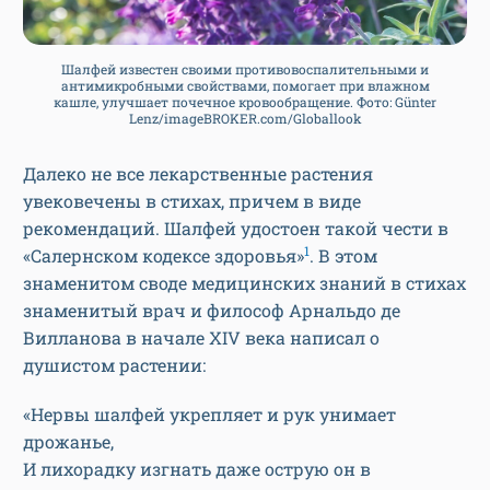
Шалфей известен своими противовоспалительными и
антимикробными свойствами, помогает при влажном
кашле, улучшает почечное кровообращение. Фото: Günter
Lenz/imageBROKER.com/Globallook
Далеко не все лекарственные растения
увековечены в стихах, причем в виде
рекомендаций. Шалфей удостоен такой чести в
1
«Салернском кодексе здоровья»
. В этом
знаменитом своде медицинских знаний в стихах
знаменитый врач и философ Арнальдо де
Вилланова в начале XIV века написал о
душистом растении:
«Нервы шалфей укрепляет и рук унимает
дрожанье,
И лихорадку изгнать даже острую он в