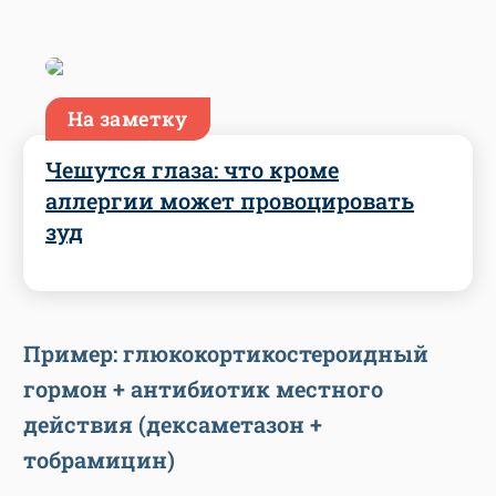
На заметку
Чешутся глаза: что кроме
аллергии может провоцировать
зуд
Пример: глюкокортикостероидный
гормон + антибиотик местного
действия (дексаметазон +
тобрамицин)