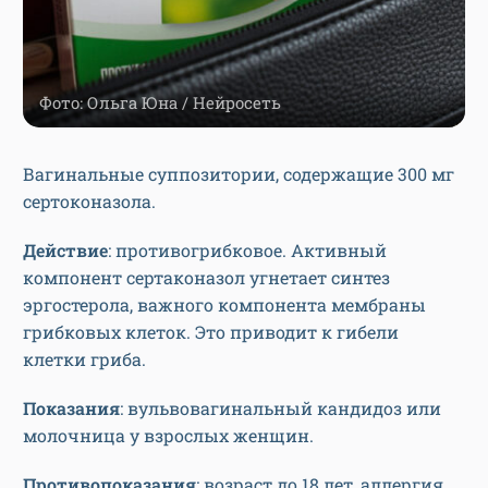
Фото: Ольга Юна / Нейросеть
Вагинальные суппозитории, содержащие 300 мг
сертоконазола.
Действие
: противогрибковое. Активный
компонент сертаконазол угнетает синтез
эргостерола, важного компонента мембраны
грибковых клеток. Это приводит к гибели
клетки гриба.
Показания
: вульвовагинальный кандидоз или
молочница у взрослых женщин.
Противопоказания
: возраст до 18 лет, аллергия