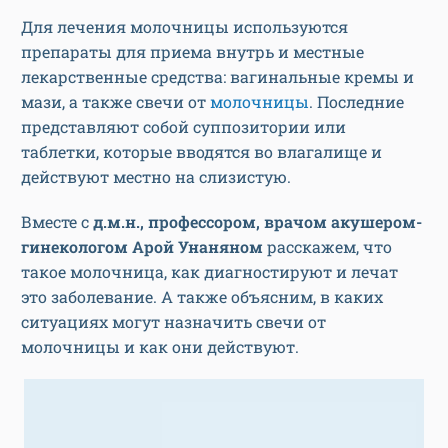
Для лечения молочницы используются
препараты для приема внутрь и местные
лекарственные средства: вагинальные кремы и
мази, а также свечи от
молочницы
. Последние
представляют собой суппозитории или
таблетки, которые вводятся во влагалище и
действуют местно на слизистую.
Вместе с
д.м.н., профессор
ом
, врач
ом
акушер
ом
-
гинеколог
ом
Ар
ой
Унанян
ом
расскажем, что
такое молочница, как диагностируют и лечат
это заболевание. А также объясним, в каких
ситуациях могут назначить свечи от
молочницы и как они действуют.