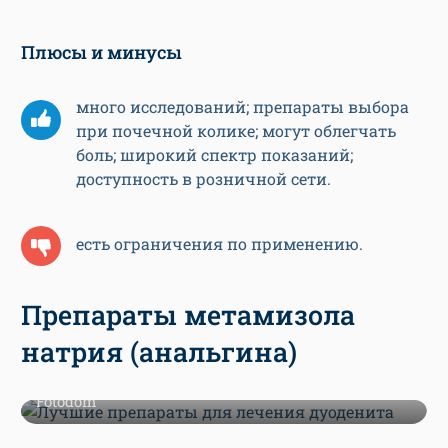
Плюсы и минусы
много исследований; препараты выбора
при почечной колике; могут облегчать
боль; широкий спектр показаний;
доступность в розничной сети.
есть ограничения по применению.
Препараты метамизола
натрия (анальгина)
Фото: Pranithan Chorruangsak / Shutterstock /
Fotodom