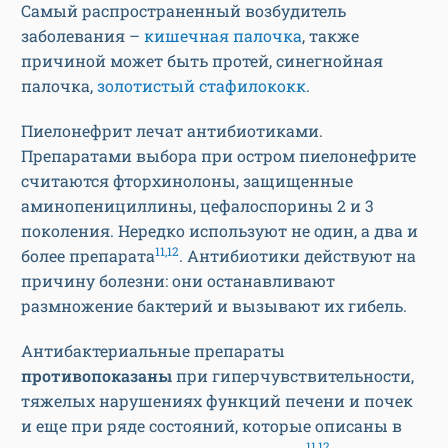
Самый распространенный возбудитель
заболевания –
кишечная палочка
, также
причиной может быть протей, синегнойная
палочка,
золотистый стафилококк
.
Пиелонефрит лечат антибиотиками.
Препаратами выбора при остром пиелонефрите
считаются фторхинолоны, защищенные
аминопенициллины, цефалоспорины 2 и 3
поколения. Нередко используют не один, а два и
11,12
более препарата
. Антибиотики действуют на
причину болезни: они останавливают
размножение бактерий и вызывают их гибель.
Антибактериальные препараты
противопоказаны
при гиперчувствительности,
тяжелых нарушениях функций печени и почек
и еще при ряде состояний, которые описаны в
11,12