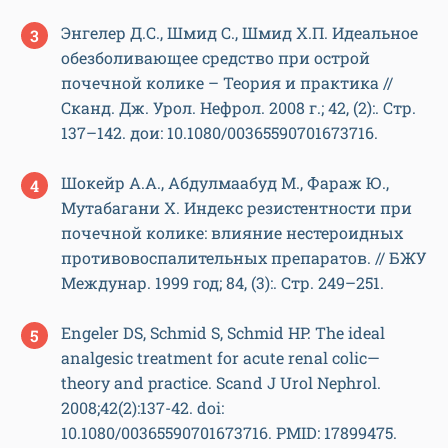
Энгелер Д.С., Шмид С., Шмид Х.П. Идеальное
обезболивающее средство при острой
почечной колике – Теория и практика //
Сканд. Дж. Урол. Нефрол. 2008 г.; 42, (2):. Стр.
137–142. дои: 10.1080/00365590701673716.
Шокейр А.А., Абдулмаабуд М., Фараж Ю.,
Мутабагани Х. Индекс резистентности при
почечной колике: влияние нестероидных
противовоспалительных препаратов. // БЖУ
Междунар. 1999 год; 84, (3):. Стр. 249–251.
Engeler DS, Schmid S, Schmid HP. The ideal
analgesic treatment for acute renal colic—
theory and practice. Scand J Urol Nephrol.
2008;42(2):137-42. doi:
10.1080/00365590701673716. PMID: 17899475.