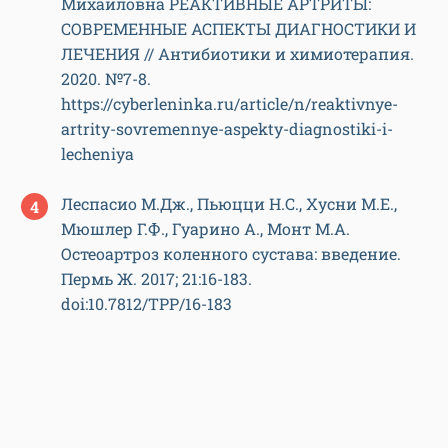
Михайловна РЕАКТИВНЫЕ АРТРИТЫ:
СОВРЕМЕННЫЕ АСПЕКТЫ ДИАГНОСТИКИ И
ЛЕЧЕНИЯ // Антибиотики и химиотерапия.
2020. №7-8.
https://cyberleninka.ru/article/n/reaktivnye-
artrity-sovremennye-aspekty-diagnostiki-i-
lecheniya
Леспасио М.Дж., Пьюцци Н.С., Хусни М.Е.,
Мюшлер Г.Ф., Гуарино А., Монт М.А.
Остеоартроз коленного сустава: введение.
Пермь Ж. 2017; 21:16-183.
doi:10.7812/TPP/16-183