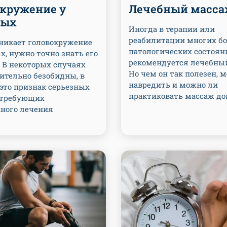
окружение у
Лечебный масс
лых
Иногда в терапии или
реабилитации многих бо
зникает головокружение
патологических состоян
х, нужно точно знать его
рекомендуется лечебны
 В некоторых случаях
Но чем он так полезен, 
ительно безобидны, в
навредить и можно ли
это признак серьезных
практиковать массаж до
 требующих
ного лечения