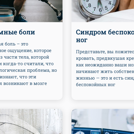
мные боли
Синдром беспок
ног
я боль – это
ное ощущение, которое
Представьте, вы ложитес
з части тела, которой
кровать, предвкушая кре
и когда-то считали, что
как неожиданно ваши но
логическая проблема, но
начинают жить собстве
изнают, что эти
жизнью — это и есть си
 возникают в мозге
беспокойных ног