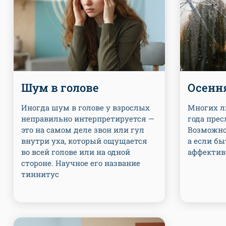
Шум в голове
Осенн
Иногда шум в голове у взрослых
Многих л
неправильно интерпретируется —
года прес
это на самом деле звон или гул
Возможно,
внутри уха, который ощущается
а если бы
во всей голове или на одной
аффектив
стороне. Научное его название
тиннитус