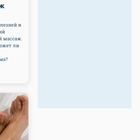
аж
лезней и
ий
й массаж.
может ли
ма?