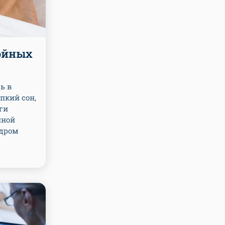
ойных
ь в
пкий сон,
ги
нной
ндром