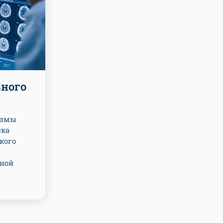
вного
измы
ека
кого
ной