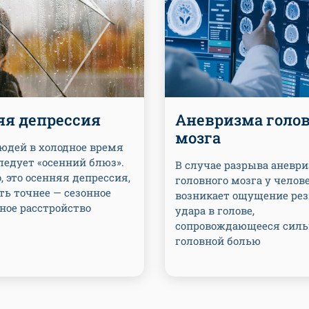
яя депрессия
Аневризма голо
мозга
юдей в холодное время
ледует «осенний блюз».
В случае разрыва аневр
 это осенняя депрессия,
головного мозга у челов
ть точнее — сезонное
возникает ощущение рез
ное расстройство
удара в голове,
сопровождающееся силь
головной болью