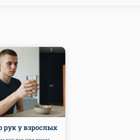
 рук у взрослых
м рук так или иначе