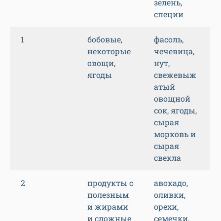
зелень,
специи
1
бобовые,
фасоль,
некоторые
чечевица,
овощи,
нут,
ягоды
свежевыж
атый
овощной
сок, ягоды,
сырая
морковь и
сырая
свекла
2
продукты с
авокадо,
полезным
оливки,
и жирами
орехи,
и сложные
семечки,