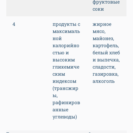
фруктовые
соки
4
продукты с
жирное
максималь
мясо,
ной
майонез,
калорийно
картофель,
стью и
белый хлеб
высоким
и выпечка,
гликемиче
сладости,
ским
газировка,
индексом
алкоголь
(трансжир
ы,
рафиниров
анные
углеводы)