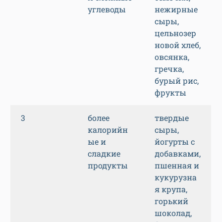
углеводы
нежирные
сыры,
цельнозер
новой хлеб,
овсянка,
гречка,
бурый рис,
фрукты
3
более
твердые
калорийн
сыры,
ые и
йогурты с
сладкие
добавками,
продукты
пшенная и
кукурузна
я крупа,
горький
шоколад,