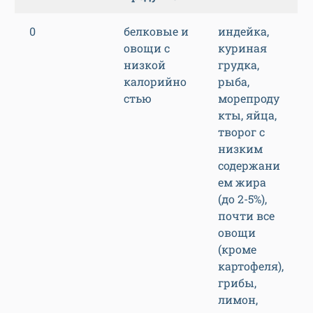
0
белковые и
индейка,
овощи с
куриная
низкой
грудка,
калорийно
рыба,
стью
морепроду
кты, яйца,
творог с
низким
содержани
ем жира
(до 2-5%),
почти все
овощи
(кроме
картофеля),
грибы,
лимон,