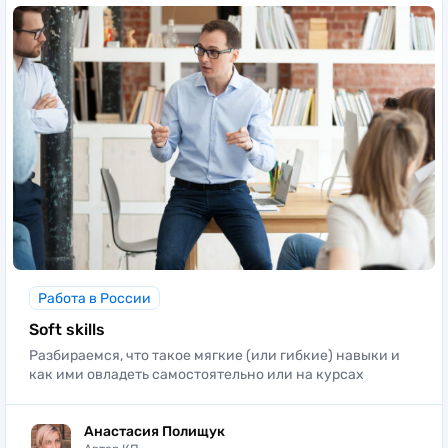
Это могут быть как технические знания,
например владение компьютерными
программами, так и более универсальные
навыки, такие как коммуникабельность,
способность к обучению, работа в команде.
Работа в России
Soft skills
Разбираемся, что такое мягкие (или гибкие) навыки и
как ими овладеть самостоятельно или на курсах
Анастасия Полищук