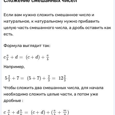
Сложение смешанных чисел
Если вам нужно сложить смешанное число и
натуральное, к натуральному нужно прибавить
целую часть смешанного числа, а дробь оставить как
есть.
Формула выглядит так:
c
a
b
+
d
=
(
c
+
d
)
+
a
b
a
a
+
=
(
+
)
+
c
d
c
d
b
b
Например,
5
2
3
+
7
=
(
5
+
7
)
+
2
3
=
12
2
3
2
2
2
5
+
7
=
(
5
+
7
)
+
=
12
3
3
3
Чтобы сложить два смешанных числа, для начала
необходимо сложить целые части, а потом уже
дробные :
c
a
b
+
d
b
n
=
(
c
+
d
)
+
(
a
b
+
m
n
)
m
a
a
b
+
=
(
+
)
+
(
+
)
c
d
c
d
n
n
b
b