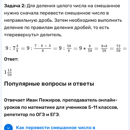
Задача 2:
Для деления целого числа на смешанное
нужно сначала перевести смешанное число в
неправильную дробь. Затем необходимо выполнить
деление по правилам деления дробей, то есть
«перевернуть» делитель.
9
:
7
3
8
=
9
:
7
⋅
8
+
3
8
=
9
:
59
8
=
9
∗
8
59
=
9
∗
8
59
=
72
59
=
1
1
7
⋅
8
+
3
72
59
8
9
∗
8
3
9
:
7
=
9
:
=
9
:
=
9
∗
=
=
=
8
8
8
59
59
59
Ответ:
1
13
59
13
1
59
Популярные вопросы и ответы
Отвечает Иван Пежиров, преподаватель онлайн-
уроков по математике для учеников 5-11 классов,
репетитор по ОГЭ и ЕГЭ
.
Как перевести смешанное число в