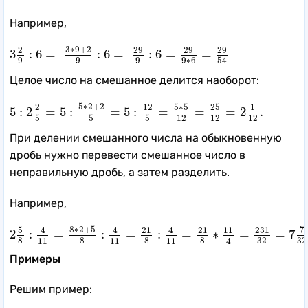
Например,
3
2
9
:
6
=
3
∗
9
+
2
9
:
6
=
29
9
:
6
=
29
9
∗
6
=
29
54
3
∗
9
+
2
29
29
29
2
3
:
6
=
:
6
=
:
6
=
=
9
9
9
9
∗
6
54
Целое число на смешанное
делится наоборот:
5
:
2
2
5
=
5
:
5
∗
2
+
2
5
=
5
:
12
5
=
5
∗
5
12
=
25
12
=
2
1
12
.
5
∗
2
+
2
5
∗
5
25
2
12
1
5
:
2
=
5
:
=
5
:
=
=
=
2
.
5
5
5
12
12
12
При делении смешанного числа на обыкновенную
дробь нужно перевести смешанное число в
неправильную дробь, а затем разделить.
Например,
2
5
8
:
4
11
=
8
∗
2
+
5
8
:
4
11
=
21
8
:
4
11
=
21
8
∗
11
4
=
231
32
=
7
8
∗
2
+
5
7
5
231
4
4
4
21
21
11
2
:
=
:
=
:
=
∗
=
=
7
8
8
8
8
32
32
11
11
11
4
Примеры
Решим пример: