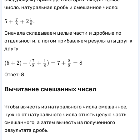
число, натуральная дробь и смешанное число:
5
+
7
8
+
2
1
8
.
7
1
5
+
+
2
.
8
8
Сначала складываем целые части и дробные по
отдельности, а потом прибавляем результаты друг к
другу.
(
5
+
2
)
+
(
7
8
+
1
8
)
=
7
+
8
8
=
8
7
8
1
(
5
+
2
)
+
(
+
)
=
7
+
=
8
8
8
8
Ответ: 8
Вычитание смешанных чисел
Чтобы вычесть из натурального числа смешанное,
нужно от натурального числа отнять целую часть
смешанного, а затем вычесть из полученного
результата дробь.