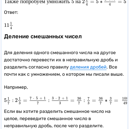
Т
а
к
ж
е
п
о
п
р
о
б
у
е
м
у
м
н
о
ж
и
т
ь
5
н
а
2
=
5
∗
=
5
4
4
Ответ:
11
1
4
1
11
4
Деление смешанных чисел
Для деления одного смешанного числа на другое
достаточно перевести их в неправильную дробь и
разделить согласно правилу
деления дробей
. Все
почти как с умножением, о котором мы писали выше.
Например,
5
1
7
:
2
1
3
=
7
⋅
5
+
1
7
:
3
⋅
2
+
1
3
=
36
7
:
7
3
=
36
7
∗
3
7
=
108
49
=
2
7
⋅
5
+
1
3
⋅
2
+
1
7
36
36
108
3
1
1
5
:
2
=
:
=
:
=
∗
=
3
3
3
7
7
7
7
7
49
Если вы хотите разделить смешанное число на
целое, переведите смешанное число в
неправильную дробь, после чего разделите.