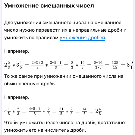
Умножение смешанных чисел
Для умножения смешанного числа на смешанное
число нужно перевести их в неправильные дроби и
умножить по правилам
умножения дробей
.
Например,
2
2
3
∗
3
1
5
=
2
∗
3
+
2
3
∗
3
∗
5
+
1
3
=
8
3
∗
16
5
=
8
∗
16
3
∗
5
=
2
∗
3
+
2
3
∗
5
+
1
8
16
8
∗
16
128
8
2
1
2
∗
3
=
∗
=
∗
=
=
=
8
3
3
3
3
5
5
3
∗
5
15
15
То же самое при умножении смешанного числа на
обыкновенную дробь.
Например,
4
1
5
∗
2
3
=
4
∗
5
+
1
5
∗
2
3
=
21
5
∗
2
3
=
14
5
=
2
4
5
4
∗
5
+
1
14
4
1
2
2
21
2
4
∗
=
∗
=
∗
=
=
2
3
3
3
5
5
5
5
5
Чтобы умножить целое число на дробь, достаточно
умножить его на числитель дроби.