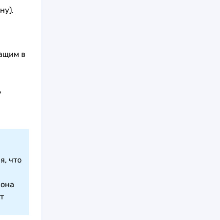
ну).
ащим в
ь
я, что
 она
т