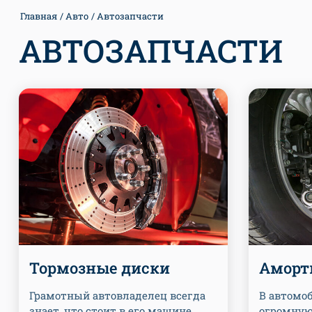
Главная
Авто
Автозапчасти
АВТОЗАПЧАСТИ
Тормозные диски
Аморт
Грамотный автовладелец всегда
В автомо
знает, что стоит в его машине,
огромную