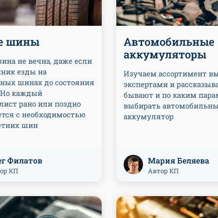
е шины
Автомобильные
аккумуляторы
ина не вечна, даже если
нник езды на
Изучаем ассортимент вм
ных шинах до состояния
экспертами и рассказыва
. Но каждый
бывают и по каким пар
лист рано или поздно
выбирать автомобильн
ется с необходимостью
аккумулятор
етних шин
ег Филатов
Мария Беляева
ор КП
Автор КП