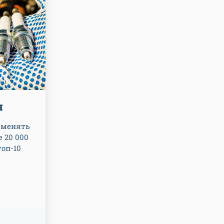
я
 менять
 20 000
топ-10