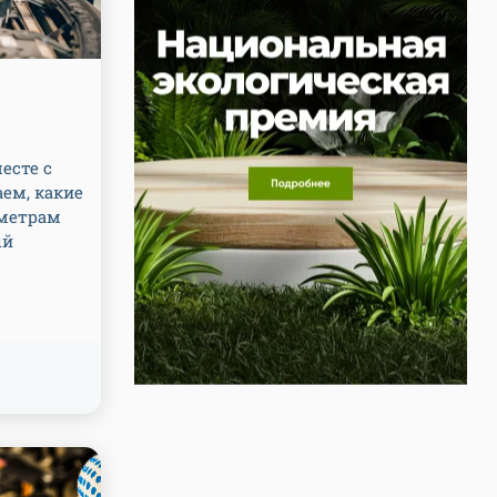
есте с
ем, какие
аметрам
ый