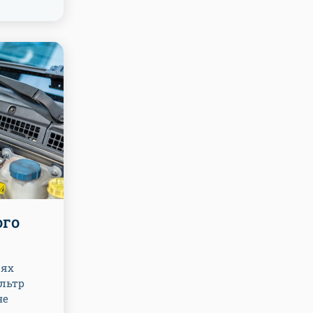
ого
лях
льтр
не