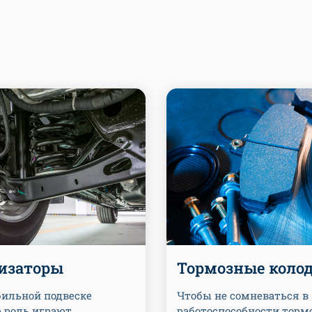
изаторы
Тормозные коло
бильной подвеске
Чтобы не сомневаться в
 роль играют
работоспособности торм