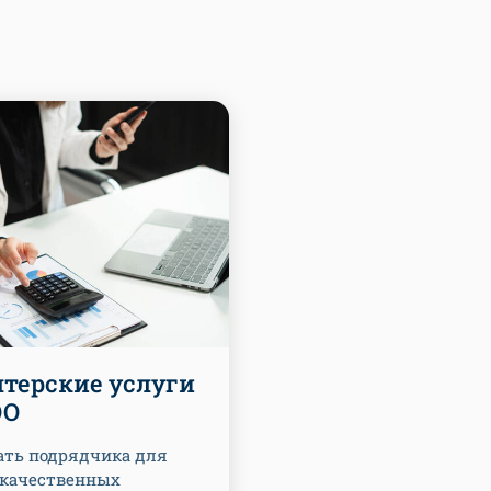
лтерские услуги
ОО
ать подрядчика для
 качественных