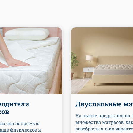
водители
Двуспальные ма
сов
На рынке представлено 
множество матрасов, ка
тва сна напрямую
разобраться в их характ
наше физическое и