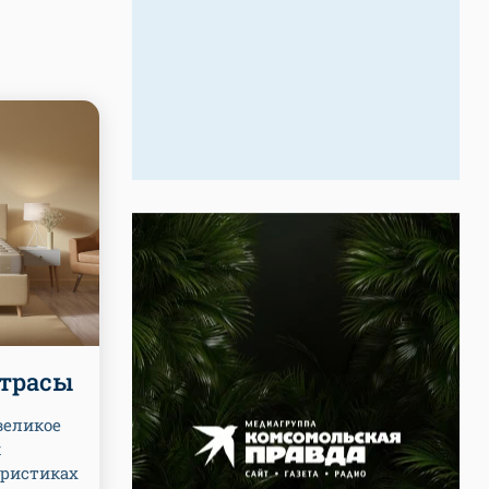
трасы
великое
к
еристиках