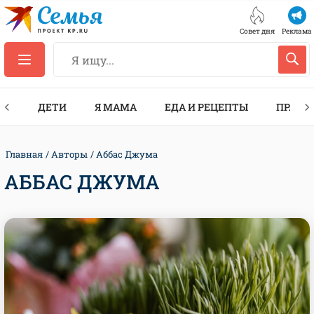
Совет дня
Реклама
ТЫ
ДЕТИ
Я МАМА
ЕДА И РЕЦЕПТЫ
ПРАЗД
Главная
Авторы
Аббас Джума
АББАС ДЖУМА