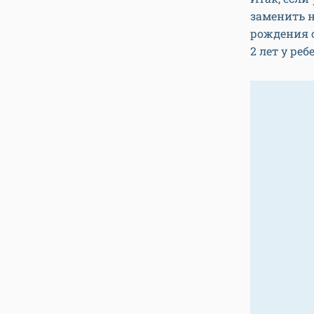
заменить н
рождения с
2 лет у ре