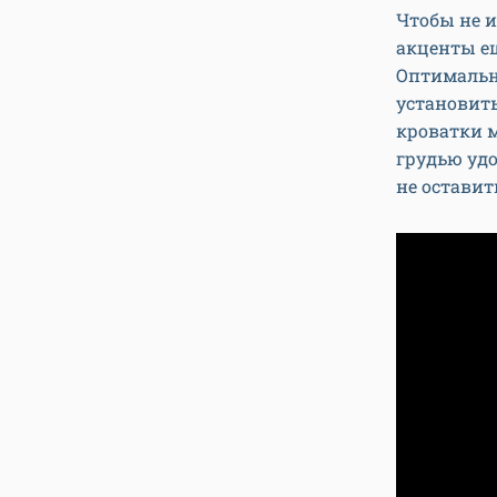
Чтобы не 
акценты ещ
Оптимальн
установить
кроватки м
грудью удо
не оставит