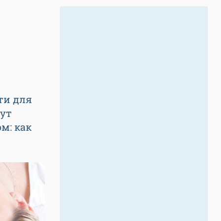
ти для
дут
м: как