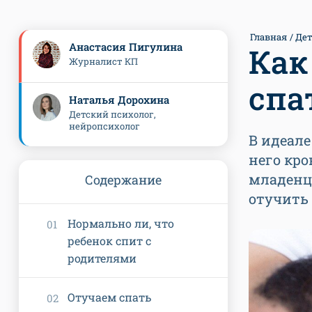
Главная
Де
Анастасия Пигулина
Как
Журналист КП
спа
Наталья Дорохина
Детский психолог,
нейропсихолог
В идеал
него кро
младенца
Содержание
отучить 
Нормально ли, что
ребенок спит с
родителями
Отучаем спать