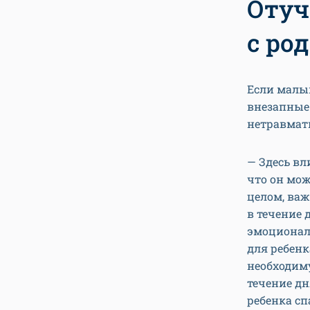
Отуч
с ро
Если малыш
внезапные 
нетравмати
— Здесь вл
что он мож
целом, важ
в течение 
эмоциональ
для ребенк
необходиму
течение дн
ребенка сп