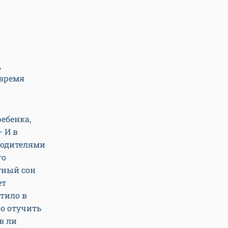
,
 время
ребенка,
— И в
 родителями
го
стный сон
ет
атило в
ро отучить
в ли