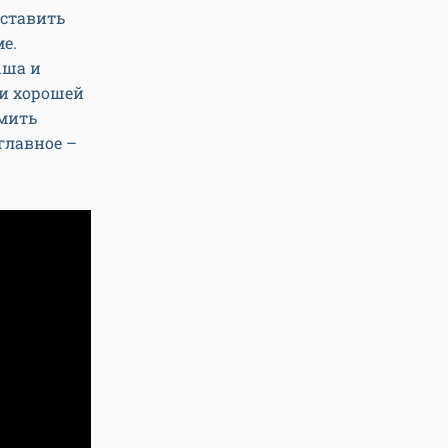
сставить
е.
ыша и
ии хорошей
рмить
 главное –