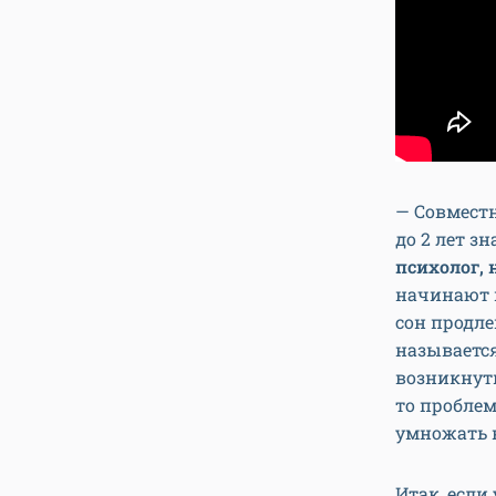
— Совместн
до 2 лет з
психолог,
начинают 
сон продле
называется
возникнуть
то проблем
умножать н
Итак, если