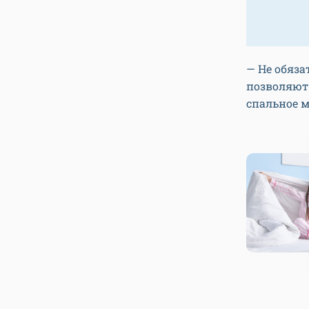
— Не обяза
позволяют
спальное м