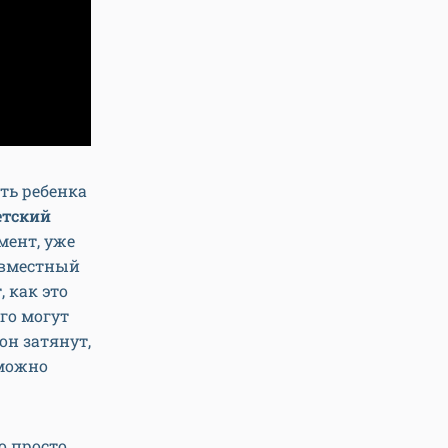
ить ребенка
етский
мент, уже
овместный
, как это
го могут
он затянут,
 можно
о просто