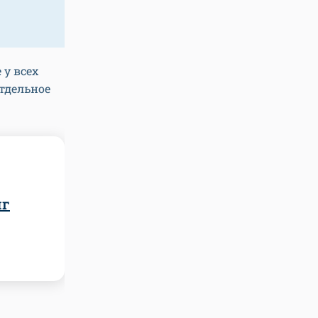
 у всех
тдельное
нг