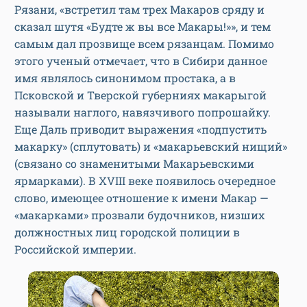
Рязани, «встретил там трех Макаров сряду и
сказал шутя «Будте ж вы все Макары!»», и тем
самым дал прозвище всем рязанцам. Помимо
этого ученый отмечает, что в Сибири данное
имя являлось синонимом простака, а в
Псковской и Тверской губерниях макарыгой
называли наглого, навязчивого попрошайку.
Еще Даль приводит выражения «подпустить
макарку» (сплутовать) и «макарьевский нищий»
(связано со знаменитыми Макарьевскими
ярмарками). В XVIII веке появилось очередное
слово, имеющее отношение к имени Макар —
«макарками» прозвали будочников, низших
должностных лиц городской полиции в
Российской империи.