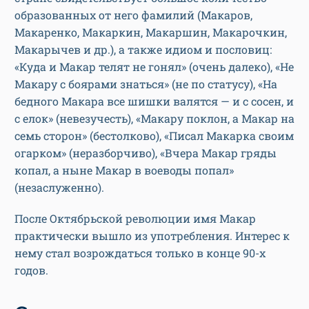
образованных от него фамилий (Макаров,
Макаренко, Макаркин, Макаршин, Макарочкин,
Макарычев и др.), а также идиом и пословиц:
«Куда и Макар телят не гонял» (очень далеко), «Не
Макару с боярами знаться» (не по статусу), «На
бедного Макара все шишки валятся — и с сосен, и
с елок» (невезучесть), «Макару поклон, а Макар на
семь сторон» (бестолково), «Писал Макарка своим
огарком» (неразборчиво), «Вчера Макар гряды
копал, а ныне Макар в воеводы попал»
(незаслуженно).
После Октябрьской революции имя Макар
практически вышло из употребления. Интерес к
нему стал возрождаться только в конце 90-х
годов.